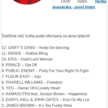
- 14:00 hodin.
Horká
dvanáctka - první týden
Žebříček hitů Světa podle Michaela na tento týden!!!
12. GARY´S GANG – Keep On dancing
11. DRAKE – Hotline Bling
10. KISS – Hard Luck Woman
9. PRINCE – Get Off
8. PUBLIC ENEMY – Party For Your Right To Fight
7. FLEUR EAST – Sax
6. PHARELL WILLIAMS – Freedom
5. YES – Owner Of A Lonely Heart
4. KAMASUTRA feat. Jocelyn Brown – Happiness
3. DARYL HALL & JOHN OATES – Kiss On My List
2. JAMES BROWN – It´s Too Funky Here