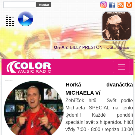
On-Air:
BILLY PRESTON - Outa-Space
HORKA DVANACTKA 12 MICHAELA VI
Horká dvanáctka
MICHAELA Ví
Žebříček hitů - Svět podle
Michaela SPECIAL na tento
týden!!! Každé pondělí
speciální svět s hitparádou hitů!
vždy 7:00 - 8:00 / repríza 13:00