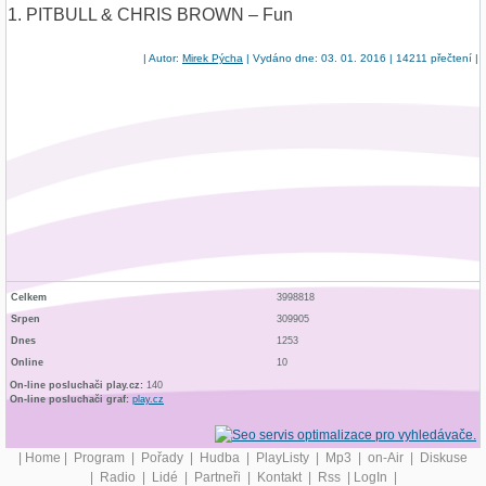
1. PITBULL & CHRIS BROWN – Fun
| Autor:
Mirek Pýcha
| Vydáno dne: 03. 01. 2016 | 14211 přečtení |
Celkem
3998818
Srpen
309905
Dnes
1253
Online
10
On-line posluchači play.cz:
140
On-line posluchači graf:
play.cz
|
Home
|
Program
|
Pořady
|
Hudba
|
PlayListy
|
Mp3
|
on-Air
|
Diskuse
|
Radio
|
Lidé
|
Partneři
|
Kontakt
|
Rss
|
LogIn
|