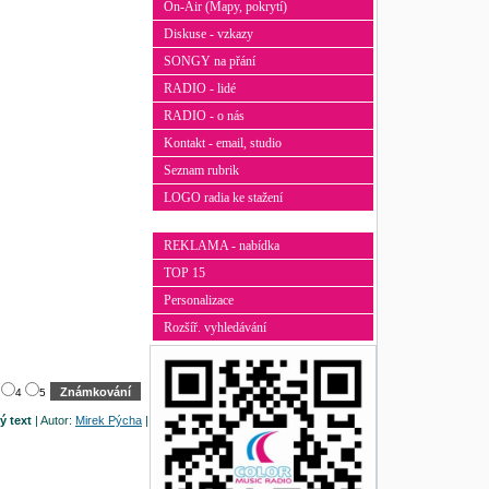
On-Air (Mapy, pokrytí)
Diskuse - vzkazy
SONGY na přání
RADIO - lidé
RADIO - o nás
Kontakt - email, studio
Seznam rubrik
LOGO radia ke stažení
REKLAMA - nabídka
TOP 15
Personalizace
Rozšíř. vyhledávání
3
4
5
ý text
| Autor:
Mirek Pýcha
|