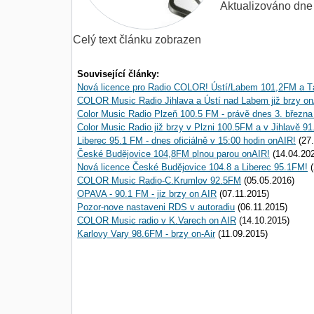
Aktualizováno dne
Celý text článku zobrazen
Související články:
Nová licence pro Radio COLOR! Ústí/Labem 101,2FM a T
COLOR Music Radio Jihlava a Ústí nad Labem již brzy on
Color Music Radio Plzeň 100.5 FM - právě dnes 3. března
Color Music Radio již brzy v Plzni 100.5FM a v Jihlavě 9
Liberec 95.1 FM - dnes oficiálně v 15:00 hodin onAIR!
(27.
České Budějovice 104,8FM plnou parou onAIR!
(14.04.20
Nová licence České Budějovice 104.8 a Liberec 95.1FM!
(
COLOR Music Radio-C.Krumlov 92.5FM
(05.05.2016)
OPAVA - 90.1 FM - jiz brzy on AIR
(07.11.2015)
Pozor-nove nastaveni RDS v autoradiu
(06.11.2015)
COLOR Music radio v K.Varech on AIR
(14.10.2015)
Karlovy Vary 98.6FM - brzy on-Air
(11.09.2015)