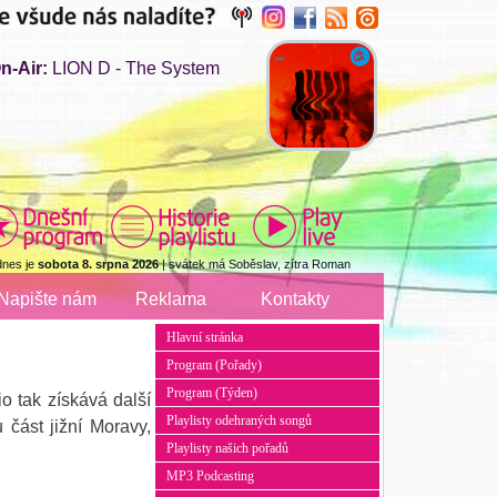
n-Air:
LION D - The System
dnes je
sobota 8. srpna 2026
| svátek má Soběslav, zítra Roman
Napište nám
Reklama
Kontakty
Hlavní stránka
Program (Pořady)
Program (Týden)
io tak získává další
Playlisty odehraných songů
 část jižní Moravy,
Playlisty našich pořadů
MP3 Podcasting