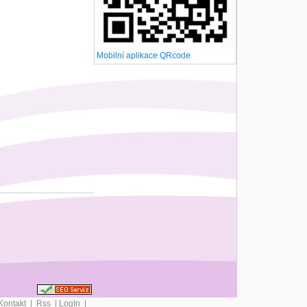
Mobilní aplikace QRcode
Kontakt
|
Rss
|
LogIn
|