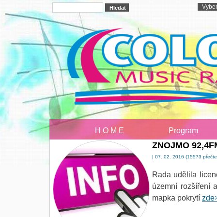
H O M E
Program
ZNOJMO 92,4FM 
| 07. 02. 2016 (15573 přečte
Rada udělila lice
územní rozšíření 
mapka pokrytí
zde