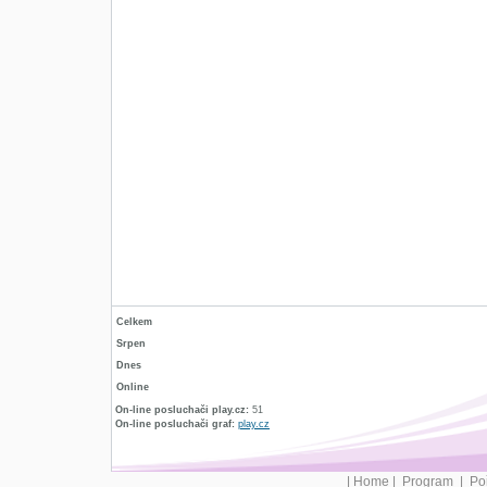
Celkem
Srpen
Dnes
Online
On-line posluchači play.cz:
51
On-line posluchači graf:
play.cz
|
Home
|
Program
|
Po