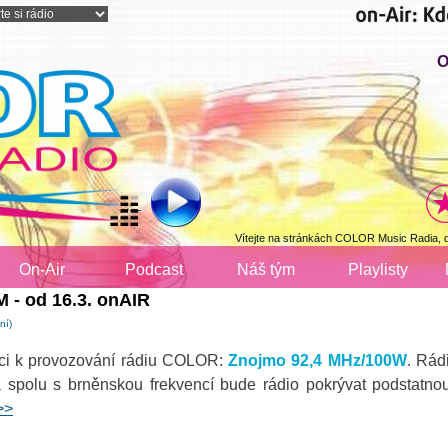
O
Vítejte na stránkách COLOR Music Radia, 
On-Air
Podcast
Náš tým
Playlisty
- od 16.3. onAIR
ní)
nci k provozování rádiu COLOR:
Znojmo 92,4 MHz/100W
. Rád
a spolu s brněnskou frekvencí bude rádio pokrývat podstatnou
>>