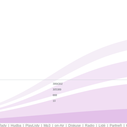
3994302
305389
668
10
řady
|
Hudba
|
PlayListy
|
Mp3
|
on-Air
|
Diskuse
|
Radio
|
Lidé
|
Partneři
|