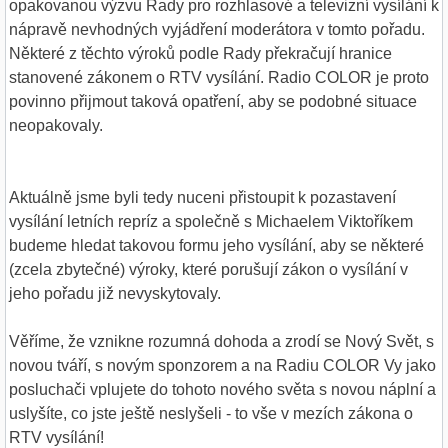
opakovanou výzvu Rady pro rozhlasové a televizní vysílání k
nápravě nevhodných vyjádření moderátora v tomto pořadu.
Některé z těchto výroků podle Rady překračují hranice
stanovené zákonem o RTV vysílání. Radio COLOR je proto
povinno přijmout taková opatření, aby se podobné situace
neopakovaly.
Aktuálně jsme byli tedy nuceni přistoupit k pozastavení
vysílání letních repríz a společně s Michaelem Viktoříkem
budeme hledat takovou formu jeho vysílání, aby se některé
(zcela zbytečné) výroky, které porušují zákon o vysílání v
jeho pořadu již nevyskytovaly.
Věříme, že vznikne rozumná dohoda a zrodí se Nový Svět, s
novou tváří, s novým sponzorem a na Radiu COLOR Vy jako
posluchači vplujete do tohoto nového světa s novou náplní a
uslyšíte, co jste ještě neslyšeli - to vše v mezích zákona o
RTV vysílání!