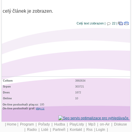
celý článek je zobrazen.
Celý text zobrazen |
22 |
Celkem
3992634
Srpen
303721
Dnes
1672
Online
10
On-line posluchači play.cz:
195
On-line posluchači graf:
play.cz
|
Home
|
Program
|
Pořady
|
Hudba
|
PlayListy
|
Mp3
|
on-Air
|
Diskuse
|
Radio
|
Lidé
|
Partneři
|
Kontakt
|
Rss
|
LogIn
|