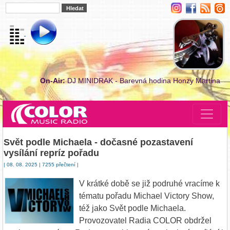
On-Air:
DJ MINIDRAK - Barevná hodina Honzy Martina
Svět podle Michaela - dočasné pozastavení
vysílání repríz pořadu
| 08. 08. 2025 | 7255 přečtení |
V krátké době se již podruhé vracíme k
tématu pořadu Michael Victory Show,
též jako Svět podle Michaela.
Provozovatel Radia COLOR obdržel