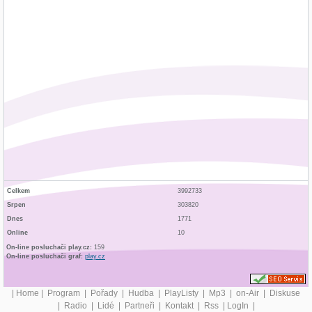
Celkem
3992733
Srpen
303820
Dnes
1771
Online
10
On-line posluchači play.cz:
159
On-line posluchači graf:
play.cz
|
Home
|
Program
|
Pořady
|
Hudba
|
PlayListy
|
Mp3
|
on-Air
|
Diskuse
|
Radio
|
Lidé
|
Partneři
|
Kontakt
|
Rss
|
LogIn
|