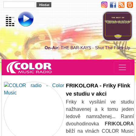
On-Air:
THE BAR-KAYS - Shut The Funk Up
FRIKOLORA - Friky Flink v akci
FRIKOLORA - Friky Flink
ve studiu v akci
Friky k vysílání ve studiu
nažhavenej a k tomu jeden
ledově namraženej... Ranní
dvouhodinovka
FRIKOLORA
běží na vlnách COLOR Music