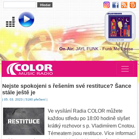
On-Air:
JAYL FUNK - Funk Me Loose
Nejste spokojeni s řešením své restituce? Šance
stále ještě je
| 05. 03. 2023 | 5180 přečtení |
Ve vysílání Radia COLOR můžete
každou středu po 18:00 hodině slyšet
krátký rozhovor s p. Vladimírem Cnotou.
Témeatem jsou restituce. Více informací