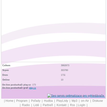
Celkem
3992673
Srpen
303760
Dnes
1711
Online
10
On-line posluchači play.cz:
173
On-line posluchači graf:
play.cz
|
Home
|
Program
|
Pořady
|
Hudba
|
PlayListy
|
Mp3
|
on-Air
|
Diskuse
|
Radio
|
Lidé
|
Partneři
|
Kontakt
|
Rss
|
LogIn
|