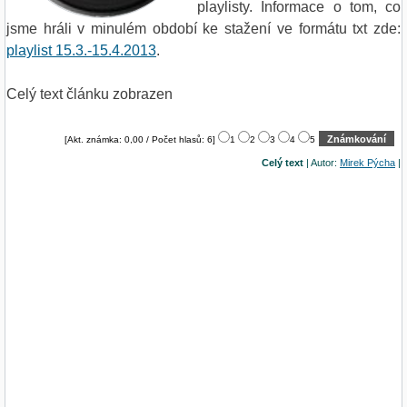
playlisty. Informace o tom, co
jsme hráli v minulém období ke stažení ve formátu txt zde:
playlist 15.3.-15.4.2013
.
Celý text článku zobrazen
[Akt. známka: 0,00 / Počet hlasů: 6]
1
2
3
4
5
Celý text
| Autor:
Mirek Pýcha
|