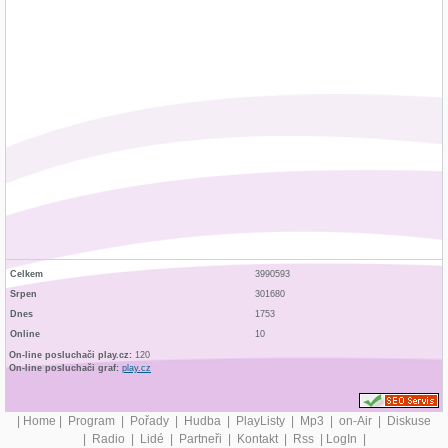
Celkem
3990593
Srpen
301680
Dnes
1753
Online
10
On-line posluchači play.cz:
120
On-line posluchači graf:
play.cz
|
Home
|
Program
|
Pořady
|
Hudba
|
PlayListy
|
Mp3
|
on-Air
|
Diskuse
|
Radio
|
Lidé
|
Partneři
|
Kontakt
|
Rss
|
LogIn
|