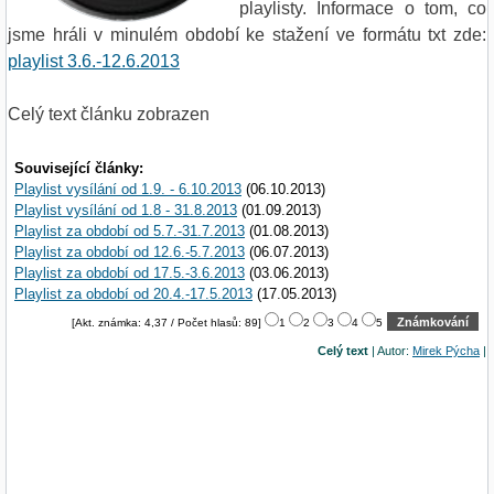
playlisty. Informace o tom, co
jsme hráli v minulém období ke stažení ve formátu txt zde:
playlist 3.6.-12.6.2013
Celý text článku zobrazen
Související články:
Playlist vysílání od 1.9. - 6.10.2013
(06.10.2013)
Playlist vysílání od 1.8 - 31.8.2013
(01.09.2013)
Playlist za období od 5.7.-31.7.2013
(01.08.2013)
Playlist za období od 12.6.-5.7.2013
(06.07.2013)
Playlist za období od 17.5.-3.6.2013
(03.06.2013)
Playlist za období od 20.4.-17.5.2013
(17.05.2013)
[Akt. známka: 4,37 / Počet hlasů: 89]
1
2
3
4
5
Celý text
| Autor:
Mirek Pýcha
|