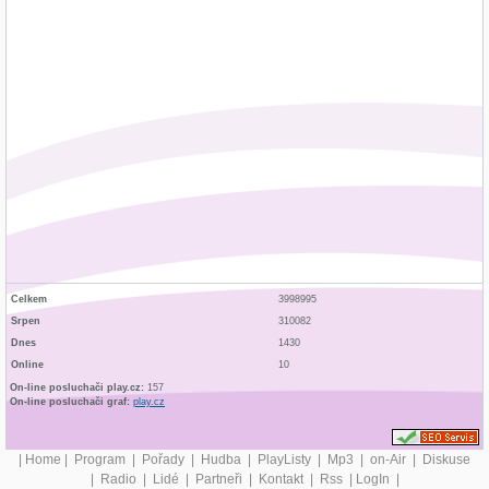
Celkem
3998995
Srpen
310082
Dnes
1430
Online
10
On-line posluchači play.cz:
157
On-line posluchači graf:
play.cz
|
Home
|
Program
|
Pořady
|
Hudba
|
PlayListy
|
Mp3
|
on-Air
|
Diskuse
|
Radio
|
Lidé
|
Partneři
|
Kontakt
|
Rss
|
LogIn
|