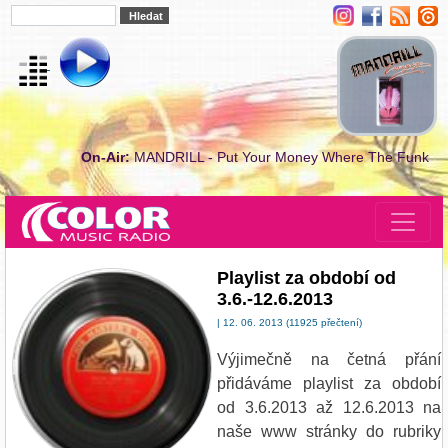
On-Air:
MANDRILL - Put Your Money Where The Funk
Playlist za období od
3.6.-12.6.2013
| 12. 06. 2013 (11925 přečtení)
Výjimečně na četná přání
přidáváme playlist za období
od 3.6.2013 až 12.6.2013 na
naše www stránky do rubriky