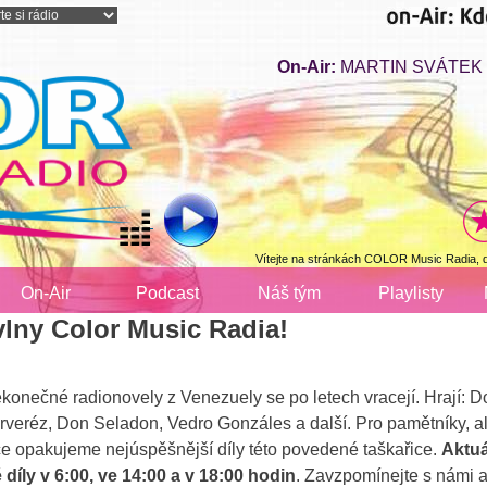
On-Air:
MARTIN SVÁTEK - 
Vítejte na stránkách COLOR Music Radia, 
On-Air
Podcast
Náš tým
Playlisty
vlny Color Music Radia!
nekonečné radionovely z Venezuely se po letech vracejí. Hrají:
veréz, Don Seladon, Vedro Gonzáles a další. Pro pamětníky, al
e opakujeme nejúspěšnější díly této povedené taškařice.
Aktuá
 díly v 6:00, ve 14:00 a v 18:00 hodin
. Zavzpomínejte s námi a