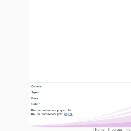
Celkem
Srpen
Dnes
Online
On-line posluchači play.cz:
140
On-line posluchači graf:
play.cz
|
Home
|
Program
|
Po