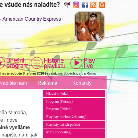
American Country Express
dnes je
sobota 8. srpna 2026
| svátek má Soběslav, zítra Roman
Napište nám
Reklama
Kontakty
Hlavní stránka
Program (Pořady)
Program (Týden)
 Doňa Mimoňa,
Playlisty odehraných songů
e i nové
Playlisty našich pořadů
lně vysíláme
MP3 Podcasting
 napište nám, jak