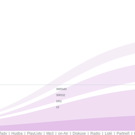
3995445
306532
1811
10
řady
|
Hudba
|
PlayListy
|
Mp3
|
on-Air
|
Diskuse
|
Radio
|
Lidé
|
Partneři
|