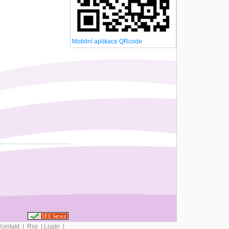
Mobilní aplikace QRcode
Kontakt
|
Rss
|
LogIn
|