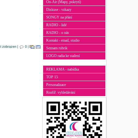
On-Air (Mapy, pokrytí)
Diskuse - vzkazy
SONGY na přání
RADIO - lidé
RADIO - o nás
Kontakt - email, studio
xt zobrazen |
0 |
Seznam rubrik
LOGO radia ke stažení
REKLAMA - nabídka
TOP 15
Personalizace
Rozšíř. vyhledávání