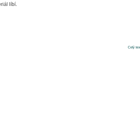
iál líbí.
Celý te