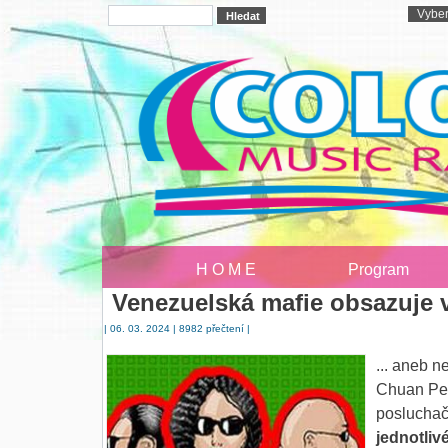
H O M E
Program
Venezuelská mafie obsazuje 
| 06. 03. 2024 | 8982 přečtení |
... aneb 
Chuan Per
posluchač
jednotlivé