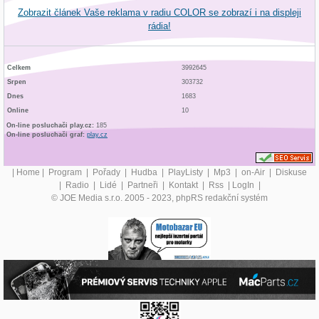
Zobrazit článek Vaše reklama v radiu COLOR se zobrazí i na displeji
rádia!
Celkem
3992645
Srpen
303732
Dnes
1683
Online
10
On-line posluchači play.cz:
185
On-line posluchači graf:
play.cz
|
Home
|
Program
|
Pořady
|
Hudba
|
PlayListy
|
Mp3
|
on-Air
|
Diskuse
|
Radio
|
Lidé
|
Partneři
|
Kontakt
|
Rss
|
LogIn
|
© JOE Media s.r.o. 2005 - 2023, phpRS redakční systém