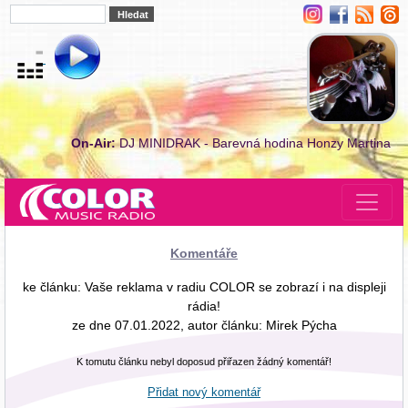
On-Air:
DJ MINIDRAK - Barevná hodina Honzy Martina
Komentáře
ke článku: Vaše reklama v radiu COLOR se zobrazí i na displeji
rádia!
ze dne 07.01.2022, autor článku: Mirek Pýcha
K tomutu článku nebyl doposud přiřazen žádný komentář!
Přidat nový komentář