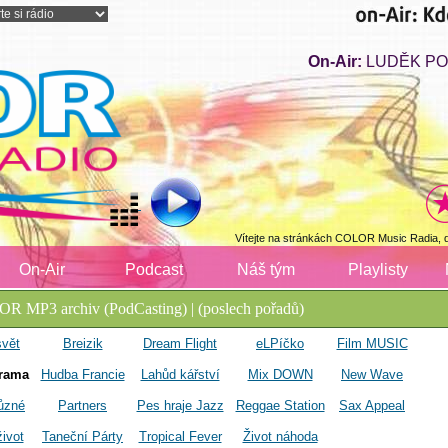
On-Air:
LUDĚK PO
Vítejte na stránkách COLOR Music Radia, 
On-Air
Podcast
Náš tým
Playlisty
R MP3 archiv (PodCasting) | (poslech pořadů)
svět
Breizik
Dream Flight
eLPíčko
Film MUSIC
rama
Hudba Francie
Lahůd kářství
Mix DOWN
New Wave
různé
Partners
Pes hraje Jazz
Reggae Station
Sax Appeal
život
Taneční Párty
Tropical Fever
Život náhoda