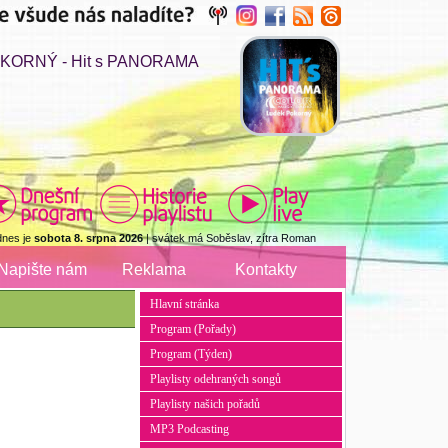
KORNÝ - Hit s PANORAMA
dnes je
sobota 8. srpna 2026
| svátek má Soběslav, zítra Roman
Napište nám
Reklama
Kontakty
Hlavní stránka
Program (Pořady)
Program (Týden)
Playlisty odehraných songů
Playlisty našich pořadů
MP3 Podcasting