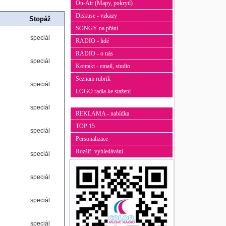
On-Air (Mapy, pokrytí)
Diskuse - vzkazy
Stopáž
SONGY na přání
speciál
RADIO - lidé
RADIO - o nás
speciál
Kontakt - email, studio
Seznam rubrik
speciál
LOGO radia ke stažení
speciál
REKLAMA - nabídka
TOP 15
speciál
Personalizace
Rozšíř. vyhledávání
speciál
speciál
speciál
speciál