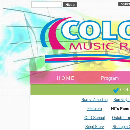
H O M E
Program
COLO
Barevná hodina
Barevný 
Frikolora
HITs Pano
OLD School
Ostatní - 
Singl Story
Strategie 