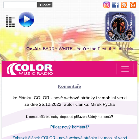
On-Air:
BARRY WHITE - You're the First, the Last, My
Komentáře
ke článku: COLOR - nově webové stránky i v mobilní verzi
ze dne 26.12.2022, autor článku: Mirek Pýcha
K tomutu článku nebyl doposud přiřazen žádný komentář!
Přidat nový komentář
Zobrazit článek COLOR - nově webové stránky i v mobilní verzi