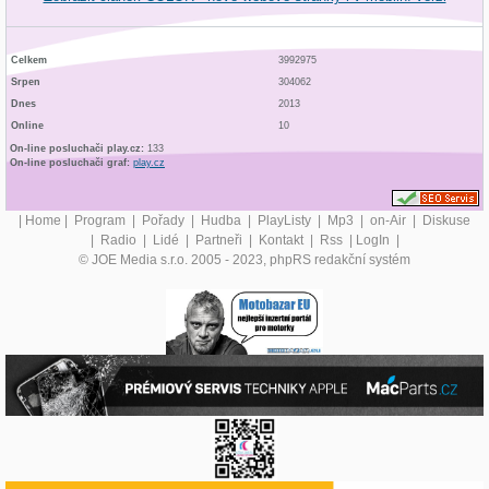
Celkem
3992975
Srpen
304062
Dnes
2013
Online
10
On-line posluchači play.cz:
133
On-line posluchači graf:
play.cz
|
Home
|
Program
|
Pořady
|
Hudba
|
PlayListy
|
Mp3
|
on-Air
|
Diskuse
|
Radio
|
Lidé
|
Partneři
|
Kontakt
|
Rss
|
LogIn
|
© JOE Media s.r.o. 2005 - 2023, phpRS redakční systém