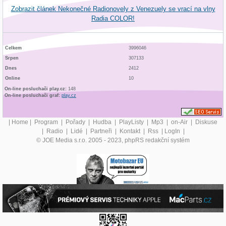
Zobrazit článek Nekonečné Radionovely z Venezuely se vrací na vlny
Radia COLOR!
Celkem
3996046
Srpen
307133
Dnes
2412
Online
10
On-line posluchači play.cz:
148
On-line posluchači graf:
play.cz
|
Home
|
Program
|
Pořady
|
Hudba
|
PlayListy
|
Mp3
|
on-Air
|
Diskuse
|
Radio
|
Lidé
|
Partneři
|
Kontakt
|
Rss
|
LogIn
|
© JOE Media s.r.o. 2005 - 2023, phpRS redakční systém