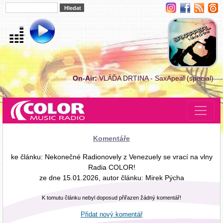
On-Air:
VLÁĎA DRTINA - SaxApeal (special)
Komentáře
ke článku: Nekonečné Radionovely z Venezuely se vrací na vlny
Radia COLOR!
ze dne 15.01.2026, autor článku: Mirek Pýcha
K tomutu článku nebyl doposud přiřazen žádný komentář!
Přidat nový komentář