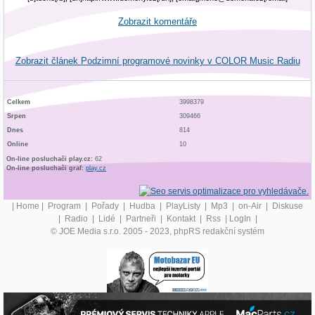
Zobrazit komentáře
Zobrazit článek Podzimní programové novinky v COLOR Music Radiu
Celkem
3998379
Srpen
309466
Dnes
814
Online
10
On-line posluchači play.cz:
62
On-line posluchači graf:
play.cz
|
Home
|
Program
|
Pořady
|
Hudba
|
PlayListy
|
Mp3
|
on-Air
|
Diskuse
|
Radio
|
Lidé
|
Partneři
|
Kontakt
|
Rss
|
LogIn
|
© JOE Media s.r.o. 2005 - 2023, phpRS redakční systém