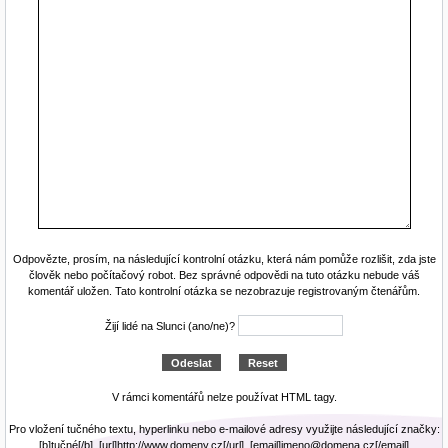
Odpovězte, prosím, na následující kontrolní otázku, která nám pomůže rozlišit, zda jste
člověk nebo počítačový robot. Bez správné odpovědi na tuto otázku nebude váš
komentář uložen. Tato kontrolní otázka se nezobrazuje registrovaným čtenářům.
Žijí lidé na Slunci (ano/ne)?
V rámci komentářů nelze používat HTML tagy.
Pro vložení tučného textu, hyperlinku nebo e-mailové adresy využijte následující značky:
[b]tučné[/b], [url]http://www.domeny.cz[/url], [email]jmeno@domena.cz[/email]