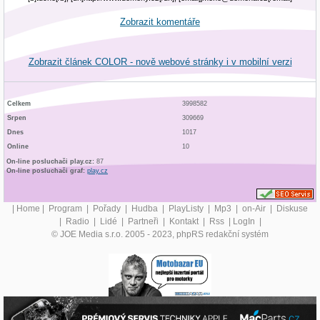
Zobrazit komentáře
Zobrazit článek COLOR - nově webové stránky i v mobilní verzi
Celkem
3998582
Srpen
309669
Dnes
1017
Online
10
On-line posluchači play.cz:
87
On-line posluchači graf:
play.cz
|
Home
|
Program
|
Pořady
|
Hudba
|
PlayListy
|
Mp3
|
on-Air
|
Diskuse
|
Radio
|
Lidé
|
Partneři
|
Kontakt
|
Rss
|
LogIn
|
© JOE Media s.r.o. 2005 - 2023, phpRS redakční systém