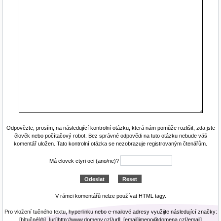
Odpovězte, prosím, na následující kontrolní otázku, která nám pomůže rozlišit, zda jste
člověk nebo počítačový robot. Bez správné odpovědi na tuto otázku nebude váš
komentář uložen. Tato kontrolní otázka se nezobrazuje registrovaným čtenářům.
Má clovek ctyri oci (ano/ne)?
V rámci komentářů nelze používat HTML tagy.
Pro vložení tučného textu, hyperlinku nebo e-mailové adresy využijte následující značky:
[b]tučné[/b], [url]http://www.domeny.cz[/url], [email]jmeno@domena.cz[/email]