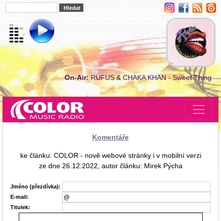
On-Air:
RUFUS & CHAKA KHAN - Sweet Thing
Komentáře
ke článku: COLOR - nově webové stránky i v mobilní verzi
ze dne 26.12.2022, autor článku: Mirek Pýcha
Jméno (přezdívka):
E-mail:
Titulek: