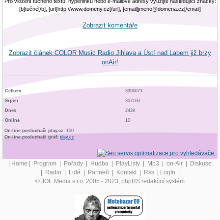
Pro vložení tučného textu, hyperlinku nebo e-mailové adresy využijte následující značky:
[b]tučné[/b], [url]http://www.domeny.cz[/url], [email]jmeno@domena.cz[/email]
Zobrazit komentáře
Zobrazit článek COLOR Music Radio Jihlava a Ústí nad Labem již brzy
onAir!
Celkem
3996073
Srpen
307160
Dnes
2439
Online
10
On-line posluchači play.cz:
150
On-line posluchači graf:
play.cz
|
Home
|
Program
|
Pořady
|
Hudba
|
PlayListy
|
Mp3
|
on-Air
|
Diskuse
|
Radio
|
Lidé
|
Partneři
|
Kontakt
|
Rss
|
LogIn
|
© JOE Media s.r.o. 2005 - 2023, phpRS redakční systém