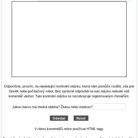
Odpovězte, prosím, na následující kontrolní otázku, která nám pomůže rozlišit, zda jste
člověk nebo počítačový robot. Bez správné odpovědi na tuto otázku nebude váš
komentář uložen. Tato kontrolní otázka se nezobrazuje registrovaným čtenářům.
Jakou barvu má modrá obloha? Žlutou nebo modrou?
V rámci komentářů nelze používat HTML tagy.