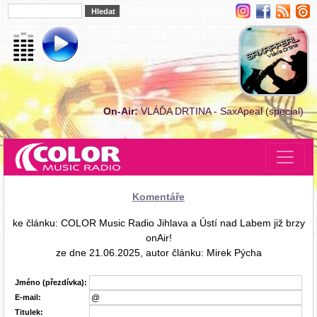
On-Air:
VLÁĎA DRTINA - SaxApeal (special)
Komentáře
ke článku: COLOR Music Radio Jihlava a Ústí nad Labem již brzy
onAir!
ze dne 21.06.2025, autor článku: Mirek Pýcha
Jméno (přezdívka):
E-mail:
Titulek: