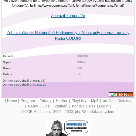
Pro vložení tučného textu, hyperlinku nebo e-mailové adresy využijte následující značky:
[b]tučné[/b], [url]http://www.domeny.cz[/url], [email]jmeno@domena.cz[/email]
Zobrazit komentáře
Zobrazit článek Nekonečné Radionovely z Venezuely se vrací na vlny
Radia COLOR!
Celkem
3989380
Srpen
300467
Dnes
540
Online
10
On-line posluchači play.cz:
187
On-line posluchači graf:
play.cz
|
Home
|
Program
|
Pořady
|
Hudba
|
PlayListy
|
Mp3
|
on-Air
|
Diskuse
|
Radio
|
Lidé
|
Partneři
|
Kontakt
|
Rss
|
LogIn
|
© JOE Media s.r.o. 2005 - 2023, phpRS redakční systém