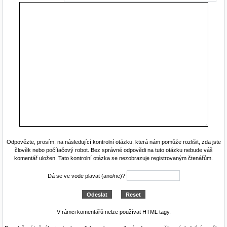
Odpovězte, prosím, na následující kontrolní otázku, která nám pomůže rozlišit, zda jste
člověk nebo počítačový robot. Bez správné odpovědi na tuto otázku nebude váš
komentář uložen. Tato kontrolní otázka se nezobrazuje registrovaným čtenářům.
Dá se ve vode plavat (ano/ne)?
V rámci komentářů nelze používat HTML tagy.