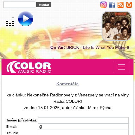
On-Air:
BRICK - Life Is What You Make It
Komentáře
ke článku: Nekonečné Radionovely z Venezuely se vrací na vlny
Radia COLOR!
ze dne 15.01.2026, autor článku: Mirek Pýcha
Jméno (přezdívka):
E-mail:
Titulek: