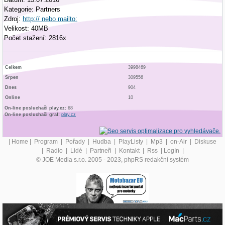
Kategorie: Partners
Zdroj:
http:// nebo mailto:
Velikost: 40MB
Počet stažení: 2816x
Celkem
3998469
Srpen
309556
Dnes
904
Online
10
On-line posluchači play.cz:
68
On-line posluchači graf:
play.cz
|
Home
|
Program
|
Pořady
|
Hudba
|
PlayListy
|
Mp3
|
on-Air
|
Diskuse
|
Radio
|
Lidé
|
Partneři
|
Kontakt
|
Rss
|
LogIn
|
© JOE Media s.r.o. 2005 - 2023, phpRS redakční systém