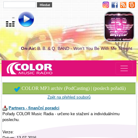
On-Air:
B. B. & Q. BAND - Won't You Be With Me Tonight
COLOR MP3 archiv (PodCasting) | (poslech pořadů)
Zpět na přehled souborů
Partners - finanční poradci
Pořady COLOR Music Radia - určeno ke stažení a individuálnímu
poslechu.
Verze:
Datum: 13.07.2016