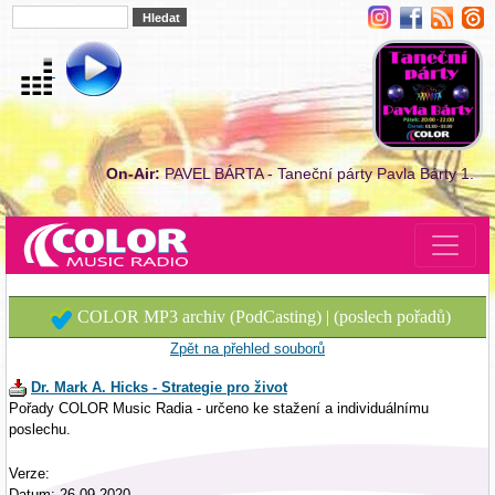
On-Air:
PAVEL BÁRTA - Taneční párty Pavla Bárty 1.
COLOR MP3 archiv (PodCasting) | (poslech pořadů)
Zpět na přehled souborů
Dr. Mark A. Hicks - Strategie pro život
Pořady COLOR Music Radia - určeno ke stažení a individuálnímu
poslechu.
Verze:
Datum: 26.09.2020