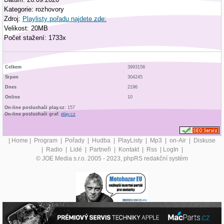
Kategorie: rozhovory
Zdroj:
Playlisty pořadu najdete zde:
Velikost: 20MB
Počet stažení: 1733x
Celkem
3993158
Srpen
304245
Dnes
2196
Online
10
On-line posluchači play.cz:
157
On-line posluchači graf:
play.cz
|
Home
|
Program
|
Pořady
|
Hudba
|
PlayListy
|
Mp3
|
on-Air
|
Diskuse
|
Radio
|
Lidé
|
Partneři
|
Kontakt
|
Rss
|
LogIn
|
© JOE Media s.r.o. 2005 - 2023, phpRS redakční systém