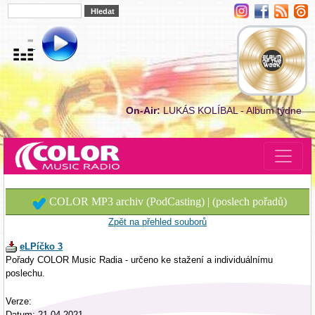
On-Air:
LUKÁS KOLÍBAL - Album týdne
COLOR MP3 archiv (PodCasting) | (poslech pořadů)
Zpět na přehled souborů
eLPíčko 3
Pořady COLOR Music Radia - určeno ke stažení a individuálnímu
poslechu.
Verze:
Datum: 21.04.2021