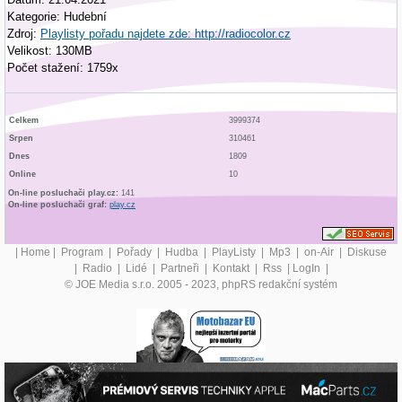
Kategorie: Hudební
Zdroj:
Playlisty pořadu najdete zde: http://radiocolor.cz
Velikost: 130MB
Počet stažení: 1759x
Celkem
3999374
Srpen
310461
Dnes
1809
Online
10
On-line posluchači play.cz:
141
On-line posluchači graf:
play.cz
|
Home
|
Program
|
Pořady
|
Hudba
|
PlayListy
|
Mp3
|
on-Air
|
Diskuse
|
Radio
|
Lidé
|
Partneři
|
Kontakt
|
Rss
|
LogIn
|
© JOE Media s.r.o. 2005 - 2023, phpRS redakční systém