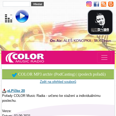
On-Air:
ALEŠ KONOPKA - MIX Down
COLOR MP3 archiv (PodCasting) | (poslech pořadů)
Zpět na přehled souborů
eLPíčko 20
Pořady COLOR Music Radia - určeno ke stažení a individuálnímu
poslechu.
Verze:
Datum: 02.09.2021