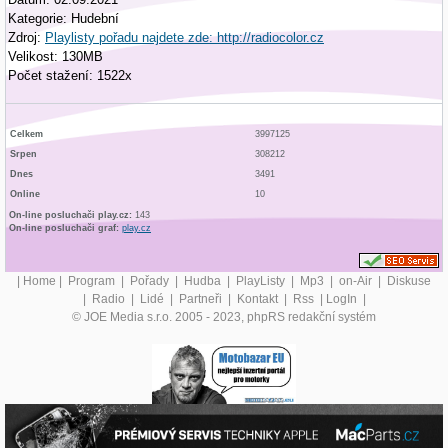
Kategorie: Hudební
Zdroj:
Playlisty pořadu najdete zde: http://radiocolor.cz
Velikost: 130MB
Počet stažení: 1522x
Celkem
3997125
Srpen
308212
Dnes
3491
Online
10
On-line posluchači play.cz:
143
On-line posluchači graf:
play.cz
|
Home
|
Program
|
Pořady
|
Hudba
|
PlayListy
|
Mp3
|
on-Air
|
Diskuse
|
Radio
|
Lidé
|
Partneři
|
Kontakt
|
Rss
|
LogIn
|
© JOE Media s.r.o. 2005 - 2023, phpRS redakční systém