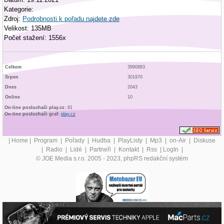
Kategorie:
Zdroj:
Podrobnosti k pořadu najdete zde
Velikost: 135MB
Počet stažení: 1556x
Celkem
3990883
Srpen
301970
Dnes
2043
Online
10
On-line posluchači play.cz:
81
On-line posluchači graf:
play.cz
|
Home
|
Program
|
Pořady
|
Hudba
|
PlayListy
|
Mp3
|
on-Air
|
Diskuse
|
Radio
|
Lidé
|
Partneři
|
Kontakt
|
Rss
|
LogIn
|
© JOE Media s.r.o. 2005 - 2023, phpRS redakční systém