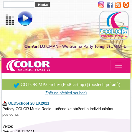
On-Air:
DJ CMAN - We Gonna Party Tonight (CMAN E
COLOR MP3 archiv (PodCasting) | (poslech pořadů)
Zpět na přehled souborů
OLDSchool 28.10.2021
Pořady COLOR Music Radia - určeno ke stažení a individuálnímu
poslechu.
Verze:
Datum: 19.11.2021