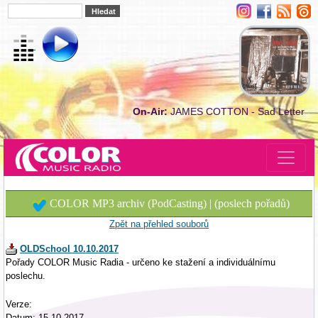
On-Air:
JAMES COTTON - Sad Letter
COLOR MP3 archiv (PodCasting) | (poslech pořadů)
Zpět na přehled souborů
OLDSchool 10.10.2017
Pořady COLOR Music Radia - určeno ke stažení a individuálnímu
poslechu.
Verze:
Datum: 15.10.2017