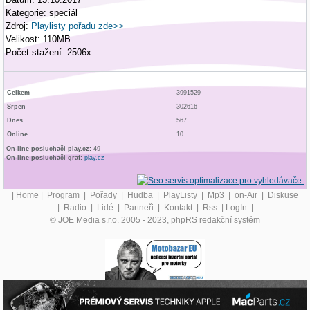
Kategorie: speciál
Zdroj:
Playlisty pořadu zde>>
Velikost: 110MB
Počet stažení: 2506x
Celkem
3991529
Srpen
302616
Dnes
567
Online
10
On-line posluchači play.cz:
49
On-line posluchači graf:
play.cz
|
Home
|
Program
|
Pořady
|
Hudba
|
PlayListy
|
Mp3
|
on-Air
|
Diskuse
|
Radio
|
Lidé
|
Partneři
|
Kontakt
|
Rss
|
LogIn
|
© JOE Media s.r.o. 2005 - 2023, phpRS redakční systém