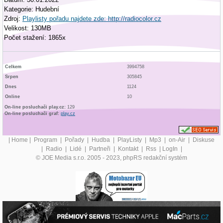
Kategorie: Hudební
Zdroj:
Playlisty pořadu najdete zde: http://radiocolor.cz
Velikost: 130MB
Počet stažení: 1865x
Celkem
3994758
Srpen
305845
Dnes
1124
Online
10
On-line posluchači play.cz:
129
On-line posluchači graf:
play.cz
|
Home
|
Program
|
Pořady
|
Hudba
|
PlayListy
|
Mp3
|
on-Air
|
Diskuse
|
Radio
|
Lidé
|
Partneři
|
Kontakt
|
Rss
|
LogIn
|
© JOE Media s.r.o. 2005 - 2023, phpRS redakční systém