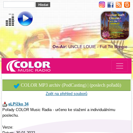
On-Air:
UNCLE LOUIE - Full Tilt Boogie
COLOR MP3 archiv (PodCasting) | (poslech pořadů)
Zpět na přehled souborů
eLPíčko 34
Pořady COLOR Music Radia - určeno ke stažení a individuálnímu
poslechu.
Verze:
Datum: 30.01.2022