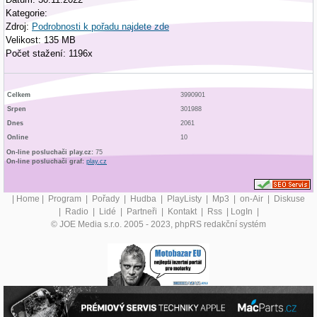
Kategorie:
Zdroj:
Podrobnosti k pořadu najdete zde
Velikost: 135 MB
Počet stažení: 1196x
Celkem
3990901
Srpen
301988
Dnes
2061
Online
10
On-line posluchači play.cz:
75
On-line posluchači graf:
play.cz
|
Home
|
Program
|
Pořady
|
Hudba
|
PlayListy
|
Mp3
|
on-Air
|
Diskuse
|
Radio
|
Lidé
|
Partneři
|
Kontakt
|
Rss
|
LogIn
|
© JOE Media s.r.o. 2005 - 2023, phpRS redakční systém