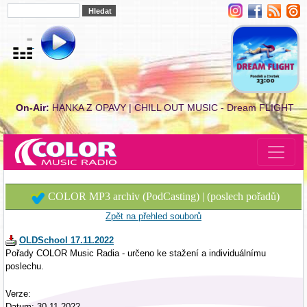
On-Air:
HANKA Z OPAVY | CHILL OUT MUSIC - Dream FLIGHT
COLOR MP3 archiv (PodCasting) | (poslech pořadů)
Zpět na přehled souborů
OLDSchool 17.11.2022
Pořady COLOR Music Radia - určeno ke stažení a individuálnímu
poslechu.
Verze:
Datum: 30.11.2022