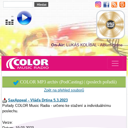
On-Air:
LUKÁS KOLÍBAL - Album týdne
COLOR MP3 archiv (PodCasting) | (poslech pořadů)
Zpět na přehled souborů
SaxAppeal - Vláďa Drtina 5.3.2023
Pořady COLOR Music Radia - určeno ke stažení a individuálnímu
poslechu.
Verze:
Datum: 19.03.2023