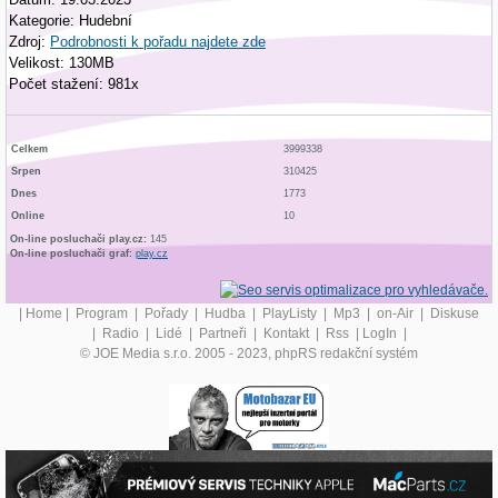
Kategorie: Hudební
Zdroj:
Podrobnosti k pořadu najdete zde
Velikost: 130MB
Počet stažení: 981x
Celkem
3999338
Srpen
310425
Dnes
1773
Online
10
On-line posluchači play.cz:
145
On-line posluchači graf:
play.cz
|
Home
|
Program
|
Pořady
|
Hudba
|
PlayListy
|
Mp3
|
on-Air
|
Diskuse
|
Radio
|
Lidé
|
Partneři
|
Kontakt
|
Rss
|
LogIn
|
© JOE Media s.r.o. 2005 - 2023, phpRS redakční systém