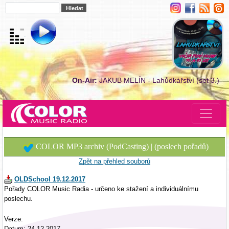
On-Air:
JAKUB MELÍN - Lahůdkářství (set 3.)
COLOR MP3 archiv (PodCasting) | (poslech pořadů)
Zpět na přehled souborů
OLDSchool 19.12.2017
Pořady COLOR Music Radia - určeno ke stažení a individuálnímu
poslechu.
Verze:
Datum: 24.12.2017