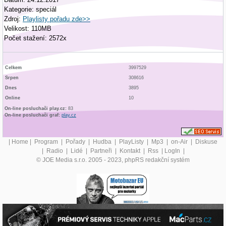
Kategorie: speciál
Zdroj:
Playlisty pořadu zde>>
Velikost: 110MB
Počet stažení: 2572x
Celkem
3997529
Srpen
308616
Dnes
3895
Online
10
On-line posluchači play.cz:
83
On-line posluchači graf:
play.cz
|
Home
|
Program
|
Pořady
|
Hudba
|
PlayListy
|
Mp3
|
on-Air
|
Diskuse
|
Radio
|
Lidé
|
Partneři
|
Kontakt
|
Rss
|
LogIn
|
© JOE Media s.r.o. 2005 - 2023, phpRS redakční systém