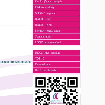
On-Air (Mapy, pokrytí)
Diskuse - vzkazy
SONGY na přání
RADIO - lidé
RADIO - o nás
Kontakt - email, studio
Seznam rubrik
LOGO radia ke stažení
REKLAMA - nabídka
TOP 15
Personalizace
Rozšíř. vyhledávání