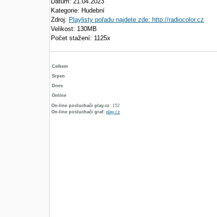
Datum: 21.04.2023
Kategorie: Hudební
Zdroj:
Playlisty pořadu najdete zde: http://radiocolor.cz
Velikost: 130MB
Počet stažení: 1125x
Celkem
Srpen
Dnes
Online
On-line posluchači play.cz:
152
On-line posluchači graf:
play.cz