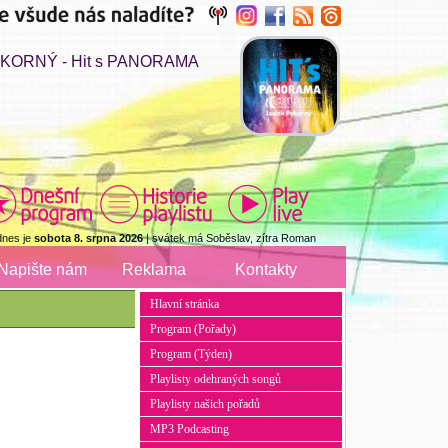
KORNÝ - Hit s PANORAMA
dnes je
sobota 8. srpna 2026
| svátek má Soběslav, zítra Roman
Napište nám
Reklama
Kontakty
Hlavní stránka
Program (Pořady)
Program (Týden)
Playlisty odehraných songů
Playlisty našich pořadů
MP3 Podcasting