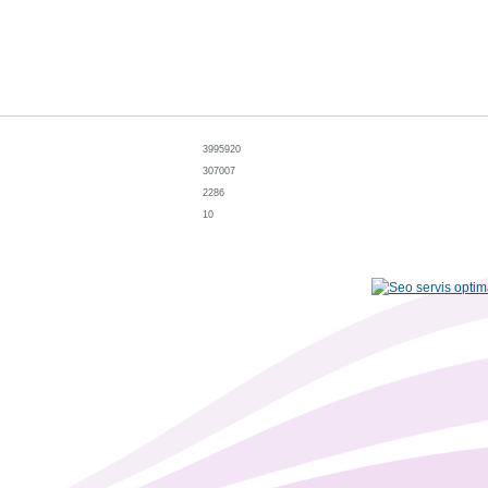
3995920
307007
2286
10