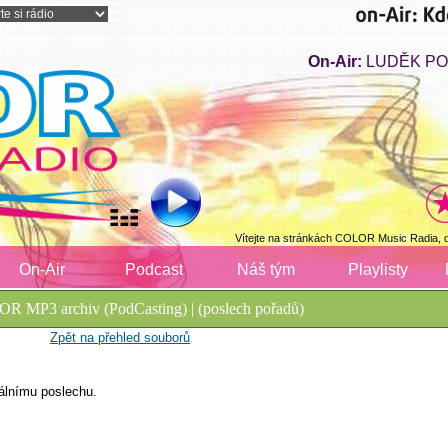
On-Air:
LUDĚK PO
Vítejte na stránkách COLOR Music Radia, 
On-Air
Podcast
Náš tým
Playlisty
R MP3 archiv (PodCasting) | (poslech pořadů)
Zpět na přehled souborů
álnímu poslechu.