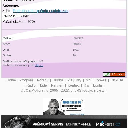
Kategorie:
Zdroj:
Podrobnosti k pořadu najdete zde
Velikost: 130MB
Počet stažení: 920x
Celkem
3992923
Srpen
304010
Dnes
1961
Online
10
On-line posluchači play.cz:
145
On-line posluchači graf:
play.cz
|
Home
|
Program
|
Pořady
|
Hudba
|
PlayListy
|
Mp3
|
on-Air
|
Diskuse
|
Radio
|
Lidé
|
Partneři
|
Kontakt
|
Rss
|
LogIn
|
© JOE Media s.r.o. 2005 - 2023, phpRS redakční systém