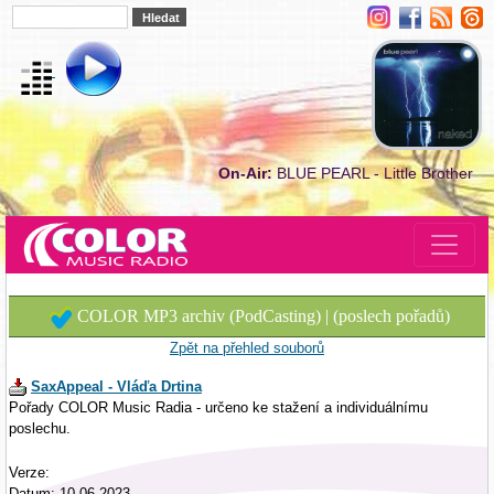
On-Air:
BLUE PEARL - Little Brother
COLOR MP3 archiv (PodCasting) | (poslech pořadů)
Zpět na přehled souborů
SaxAppeal - Vláďa Drtina
Pořady COLOR Music Radia - určeno ke stažení a individuálnímu
poslechu.
Verze:
Datum: 10.06.2023