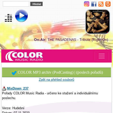
On-Air:
THE PASADENAS - Tribute (Right On)
COLOR MP3 archiv (PodCasting) | (poslech pořadů)
Zpět na přehled souborů
MixDown_237
Pořady COLOR Music Radia - určeno ke stažení a individuálnímu
poslechu.
Verze: Hudební
Datum: 07.11.2023