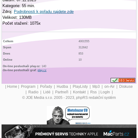
Kategorie: 55 min.
Zdroj:
Podrobnosti k pořadu najdete zde
Velikost: 130MB
Počet stažení: 1075x
Celkem
4001555
Srpen
312642
Dnes
853
Online
10
On-line posluchači play.cz:
140
On-line posluchači graf:
play.cz
|
Home
|
Program
|
Pořady
|
Hudba
|
PlayListy
|
Mp3
|
on-Air
|
Diskuse
|
Radio
|
Lidé
|
Partneři
|
Kontakt
|
Rss
|
LogIn
|
© JOE Media s.r.o. 2005 - 2023, phpRS redakční systém