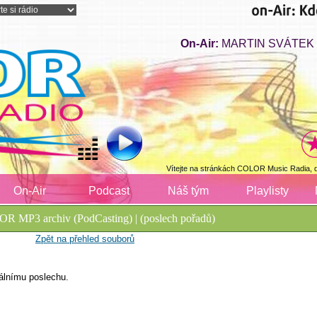
On-Air:
MARTIN SVÁTEK - 
Vítejte na stránkách COLOR Music Radia, 
On-Air
Podcast
Náš tým
Playlisty
R MP3 archiv (PodCasting) | (poslech pořadů)
Zpět na přehled souborů
álnímu poslechu.