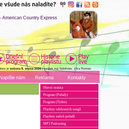
American Country Express
dnes je
sobota 8. srpna 2026
| svátek má Soběslav, zítra Roman
Napište nám
Reklama
Kontakty
Hlavní stránka
Program (Pořady)
Program (Týden)
Playlisty odehraných songů
Playlisty našich pořadů
MP3 Podcasting