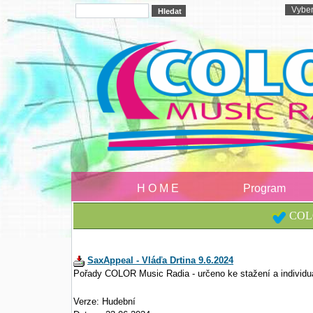
H O M E
Program
COLO
SaxAppeal - Vláďa Drtina 9.6.2024
Pořady COLOR Music Radia - určeno ke stažení a individu
Verze: Hudební