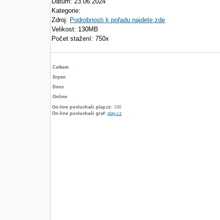
Datum: 23.06.2024
Kategorie:
Zdroj:
Podrobnosti k pořadu najdete zde
Velikost: 130MB
Počet stažení: 750x
Celkem
Srpen
Dnes
Online
On-line posluchači play.cz:
140
On-line posluchači graf:
play.cz