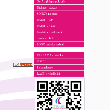
On-Air (Mapy, pokrytí)
Diskuse - vzkazy
SONGY na přání
RADIO - lidé
RADIO - o nás
Kontakt - email, studio
Seznam rubrik
LOGO radia ke stažení
REKLAMA - nabídka
TOP 15
Personalizace
Rozšíř. vyhledávání