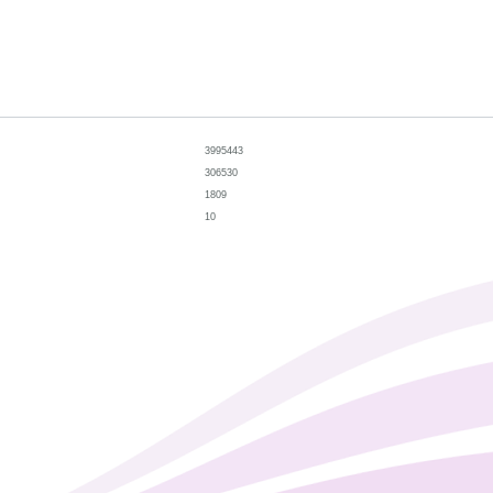
3995443
306530
1809
10