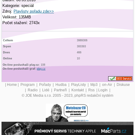
Kategorie: speciál
Zdroj:
Playlisty pořadu zde>>
Velikost: 135MB
Počet stažení: 2743x
Celkem
3989306
Srpen
300393
Dnes
466
Online
10
On-line posluchači play.cz:
108
On-line posluchači graf:
play.cz
|
Home
|
Program
|
Pořady
|
Hudba
|
PlayListy
|
Mp3
|
on-Air
|
Diskuse
|
Radio
|
Lidé
|
Partneři
|
Kontakt
|
Rss
|
LogIn
|
© JOE Media s.r.o. 2005 - 2023, phpRS redakční systém