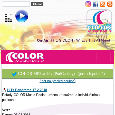
On-Air:
THE GIDEON - What's This All About
COLOR MP3 archiv (PodCasting) | (poslech pořadů)
Zpět na přehled souborů
HITs Panorama 17.2.2018
Pořady COLOR Music Radia - určeno ke stažení a individuálnímu
poslechu.
Verze:
Datum: 06.03.2018