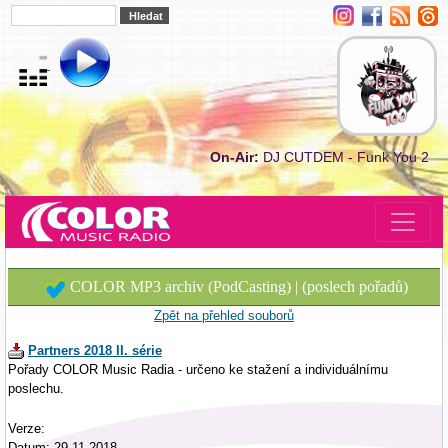
On-Air:
DJ CUTDEM - Funk You 2
COLOR MP3 archiv (PodCasting) | (poslech pořadů)
Zpět na přehled souborů
Partners 2018 II. série
Pořady COLOR Music Radia - určeno ke stažení a individuálnímu
poslechu.
Verze:
Datum: 29.11.2018