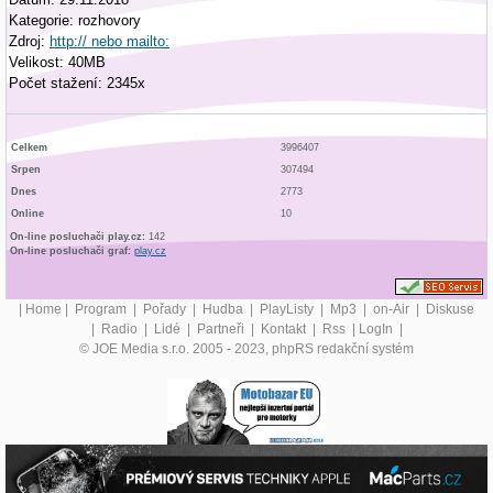
Kategorie: rozhovory
Zdroj:
http:// nebo mailto:
Velikost: 40MB
Počet stažení: 2345x
Celkem
3996407
Srpen
307494
Dnes
2773
Online
10
On-line posluchači play.cz:
142
On-line posluchači graf:
play.cz
|
Home
|
Program
|
Pořady
|
Hudba
|
PlayListy
|
Mp3
|
on-Air
|
Diskuse
|
Radio
|
Lidé
|
Partneři
|
Kontakt
|
Rss
|
LogIn
|
© JOE Media s.r.o. 2005 - 2023, phpRS redakční systém