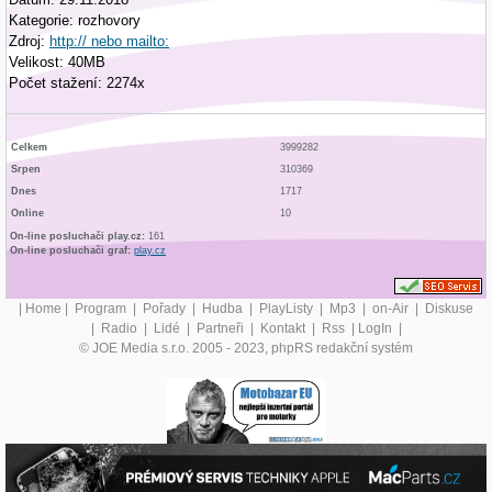
Kategorie: rozhovory
Zdroj:
http:// nebo mailto:
Velikost: 40MB
Počet stažení: 2274x
Celkem
3999282
Srpen
310369
Dnes
1717
Online
10
On-line posluchači play.cz:
161
On-line posluchači graf:
play.cz
|
Home
|
Program
|
Pořady
|
Hudba
|
PlayListy
|
Mp3
|
on-Air
|
Diskuse
|
Radio
|
Lidé
|
Partneři
|
Kontakt
|
Rss
|
LogIn
|
© JOE Media s.r.o. 2005 - 2023, phpRS redakční systém