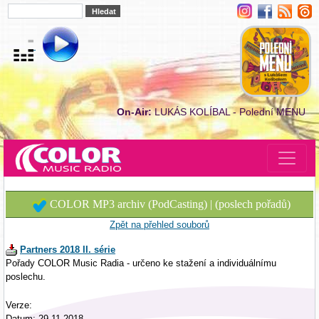
On-Air:
LUKÁS KOLÍBAL - Polední MENU
COLOR MP3 archiv (PodCasting) | (poslech pořadů)
Zpět na přehled souborů
Partners 2018 II. série
Pořady COLOR Music Radia - určeno ke stažení a individuálnímu
poslechu.
Verze:
Datum: 29.11.2018