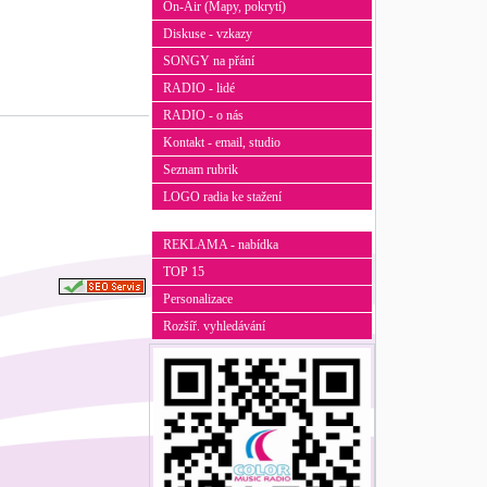
On-Air (Mapy, pokrytí)
Diskuse - vzkazy
SONGY na přání
RADIO - lidé
RADIO - o nás
Kontakt - email, studio
Seznam rubrik
LOGO radia ke stažení
REKLAMA - nabídka
TOP 15
Personalizace
Rozšíř. vyhledávání