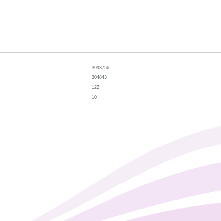
3993756
304843
122
10