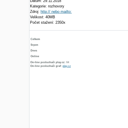
Datum: 29.11.2018
Kategorie: rozhovory
Zdroj:
http:// nebo mailto:
Velikost: 40MB
Počet stažení: 2350x
Celkem
Srpen
Dnes
Online
On-line posluchači play.cz:
64
On-line posluchači graf:
play.cz