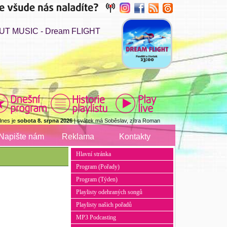
UT MUSIC - Dream FLIGHT
dnes je
sobota 8. srpna 2026
| svátek má Soběslav, zítra Roman
Napište nám
Reklama
Kontakty
Hlavní stránka
Program (Pořady)
Program (Týden)
Playlisty odehraných songů
Playlisty našich pořadů
MP3 Podcasting