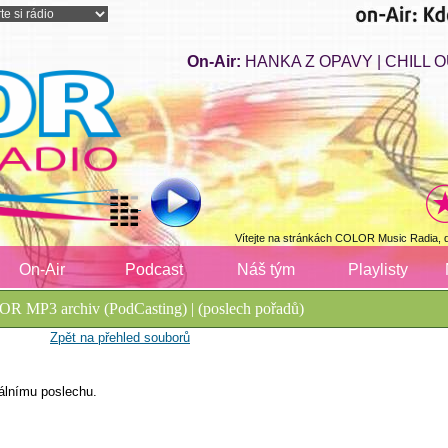
On-Air:
HANKA Z OPAVY | CHILL O
Vítejte na stránkách COLOR Music Radia, 
On-Air
Podcast
Náš tým
Playlisty
R MP3 archiv (PodCasting) | (poslech pořadů)
Zpět na přehled souborů
álnímu poslechu.