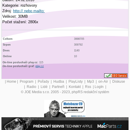
Kategorie: rozhovory
Zdroj:
http:// nebo mailto:
Velikost: 30MB
Počet stažení: 2806x
Celkem
3998705
Srpen
309792
Dnes
1140
Online
10
On-line posluchači play.cz:
115
On-line posluchači graf:
play.cz
|
Home
|
Program
|
Pořady
|
Hudba
|
PlayListy
|
Mp3
|
on-Air
|
Diskuse
|
Radio
|
Lidé
|
Partneři
|
Kontakt
|
Rss
|
LogIn
|
© JOE Media s.r.o. 2005 - 2023, phpRS redakční systém