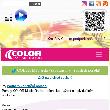
On-Air:
Chcete podpořit naše rádio?
COLOR MP3 archiv (PodCasting) | (poslech pořadů)
Zpět na přehled souborů
Partners - finanční poradci
Pořady COLOR Music Radia - určeno ke stažení a individuálnímu
poslechu.
Verze:
Datum: 24.02.2016