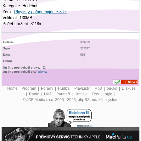
Kategorie: Hudební
Zdroj:
Playlisty pořadu najdete zde:
Velikost: 130MB
Počet stažení: 3118x
Celkem
3994290
Srpen
305377
Dnes
656
Online
10
On-line posluchači play.cz:
52
On-line posluchači graf:
play.cz
|
Home
|
Program
|
Pořady
|
Hudba
|
PlayListy
|
Mp3
|
on-Air
|
Diskuse
|
Radio
|
Lidé
|
Partneři
|
Kontakt
|
Rss
|
LogIn
|
© JOE Media s.r.o. 2005 - 2023, phpRS redakční systém