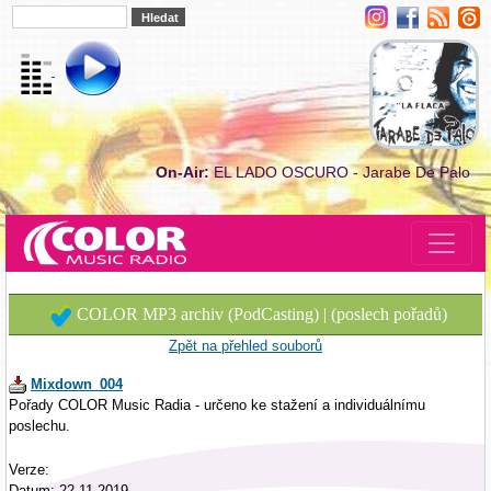
On-Air:
EL LADO OSCURO - Jarabe De Palo
COLOR MP3 archiv (PodCasting) | (poslech pořadů)
Zpět na přehled souborů
Mixdown_004
Pořady COLOR Music Radia - určeno ke stažení a individuálnímu
poslechu.
Verze:
Datum: 22.11.2019