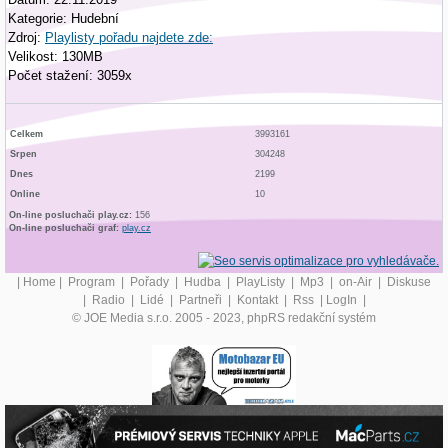
Kategorie: Hudební
Zdroj:
Playlisty pořadu najdete zde:
Velikost: 130MB
Počet stažení: 3059x
Celkem
3993161
Srpen
304248
Dnes
2199
Online
10
On-line posluchači play.cz:
156
On-line posluchači graf:
play.cz
|
Home
|
Program
|
Pořady
|
Hudba
|
PlayListy
|
Mp3
|
on-Air
|
Diskuse
|
Radio
|
Lidé
|
Partneři
|
Kontakt
|
Rss
|
LogIn
|
© JOE Media s.r.o. 2005 - 2023, phpRS redakční systém