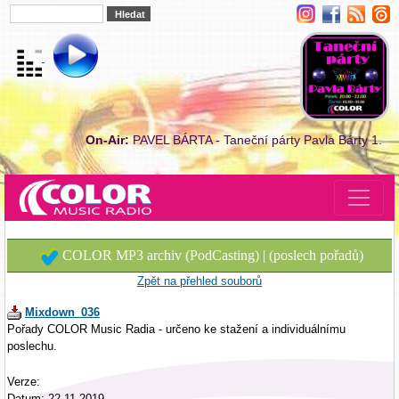
On-Air:
PAVEL BÁRTA - Taneční párty Pavla Bárty 1.
COLOR MP3 archiv (PodCasting) | (poslech pořadů)
Zpět na přehled souborů
Mixdown_036
Pořady COLOR Music Radia - určeno ke stažení a individuálnímu
poslechu.
Verze:
Datum: 22.11.2019