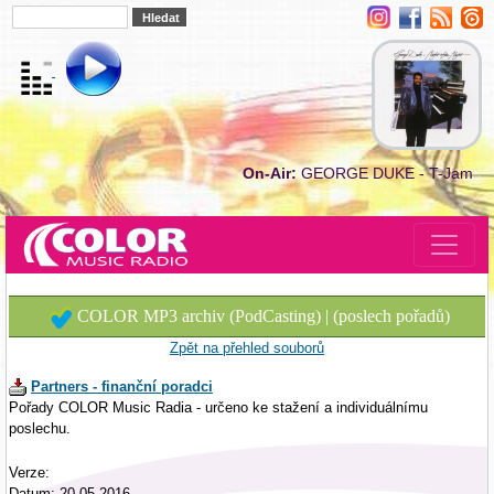
On-Air:
GEORGE DUKE - T-Jam
COLOR MP3 archiv (PodCasting) | (poslech pořadů)
Zpět na přehled souborů
Partners - finanční poradci
Pořady COLOR Music Radia - určeno ke stažení a individuálnímu
poslechu.
Verze:
Datum: 20.05.2016