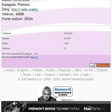
Kategorie: Partners
Zdroj:
http:// nebo mailto:
Velikost: 40MB
Počet stažení: 2810x
Celkem
3992960
Srpen
304047
Dnes
1998
Online
10
On-line posluchači play.cz:
138
On-line posluchači graf:
play.cz
|
Home
|
Program
|
Pořady
|
Hudba
|
PlayListy
|
Mp3
|
on-Air
|
Diskuse
|
Radio
|
Lidé
|
Partneři
|
Kontakt
|
Rss
|
LogIn
|
© JOE Media s.r.o. 2005 - 2023, phpRS redakční systém