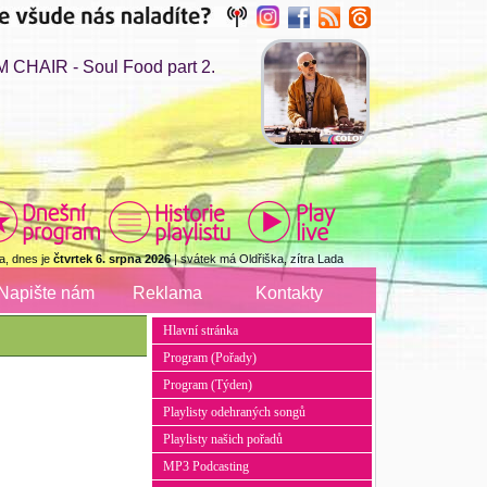
 CHAIR - Soul Food part 2.
a, dnes je
čtvrtek 6. srpna 2026
| svátek má Oldřiška, zítra Lada
Napište nám
Reklama
Kontakty
Hlavní stránka
Program (Pořady)
Program (Týden)
Playlisty odehraných songů
Playlisty našich pořadů
MP3 Podcasting