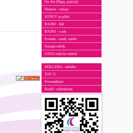
On-Air (Mapy, pokrytí)
Diskuse - vzkazy
SONGY na přání
RADIO - lidé
RADIO - o nás
Kontakt - email, studio
Seznam rubrik
LOGO radia ke stažení
REKLAMA - nabídka
TOP 15
Personalizace
Rozšíř. vyhledávání