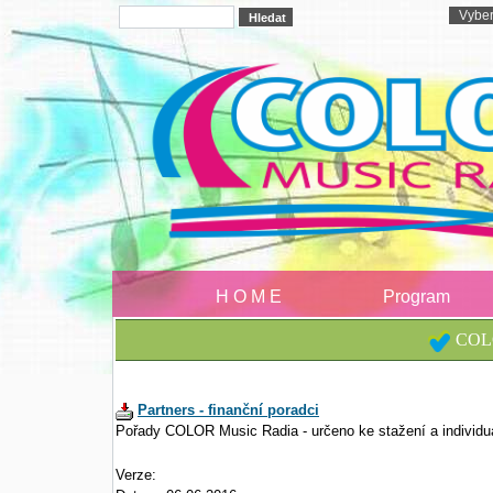
H O M E
Program
COLO
Partners - finanční poradci
Pořady COLOR Music Radia - určeno ke stažení a individu
Verze: