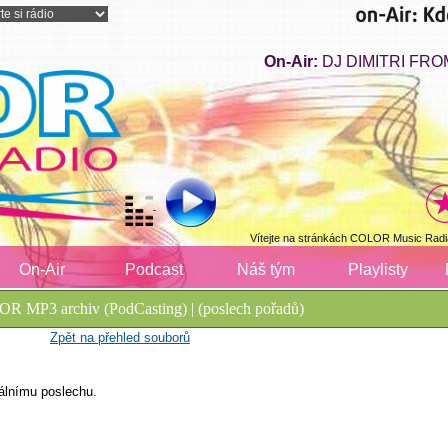
On-Air:
DJ DIMITRI FROM
Vítejte na stránkách COLOR Music Radi
On-Air
Podcast
Náš tým
Playlisty
R MP3 archiv (PodCasting) | (poslech pořadů)
Zpět na přehled souborů
álnímu poslechu.