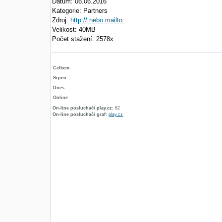
Datum: 06.06.2016
Kategorie: Partners
Zdroj:
http:// nebo mailto:
Velikost: 40MB
Počet stažení: 2578x
Celkem
Srpen
Dnes
Online
On-line posluchači play.cz:
82
On-line posluchači graf:
play.cz