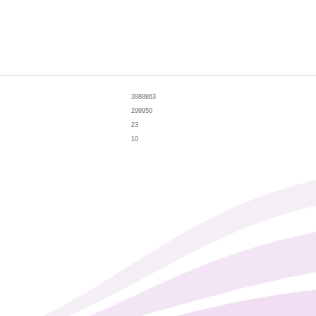
3988863
299950
23
10