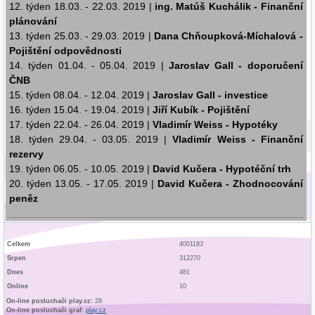
12. týden 18.03. - 22.03. 2019 |
ing. Matúš Kuchálik - Finanční
plánování
13. týden 25.03. - 29.03. 2019 |
Dana Chňoupková-Míchalová -
Pojištění odpovědnosti
14. týden 01.04. - 05.04. 2019 |
Jaroslav Gall - doporučení
ČNB
15. týden 08.04. - 12.04. 2019 |
Jaroslav Gall - investice
16. týden 15.04. - 19.04. 2019 |
Jiří Kubík - Pojištění
17. týden 22.04. - 26.04. 2019 |
Vladimír Weiss - Hypotéky
18. týden 29.04. - 03.05. 2019 |
Vladimír Weiss - Finanční
rezervy
19. týden 06.05. - 10.05. 2019 |
David Kučera - Hypotéční trh
20. týden 13.05. - 17.05. 2019 |
David Kučera - Zhodnocování
peněz
Celkem
4001183
Srpen
312270
Informace o našich hostech a kontakty | odkazy k poslechu
Dnes
481
rozhovorů:
Online
10
On-line posluchači play.cz:
28
On-line posluchači graf:
play.cz