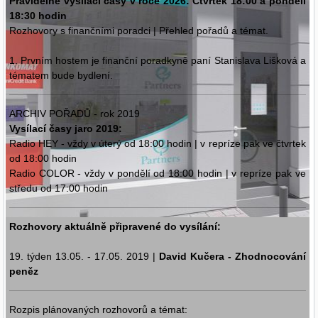
Pravidelné vysílací časy v roce 2026: Čtvrtek 18:00 a pondělí
18:30 hodin
Rozhovory s finančními poradci | Přehled pořadů a témat.
1. Prvním hostem je finanční poradkyně paní Stanislava Lišková a
tématem bude bydlení.
ARCHIV POŘADŮ - rok 2019
Vysílací časy jaro 2019:
Radio HEY - vždy v úterý od 18:00 hodin | v repríze pak ve čtvrtek
od 18:00 hodin
Radio COLOR - vždy v pondělí od 18:00 hodin | v repríze pak ve
středu od 17:00 hodin
Rozhovory aktuálně připravené do vysílání:
19. týden 13.05. - 17.05. 2019 |
David Kučera - Zhodnocování
peněz
Rozpis plánovaných rozhovorů a témat: