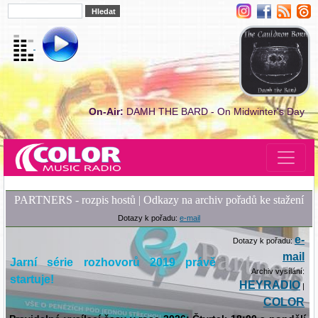
On-Air:
DAMH THE BARD - On Midwinter's Day
PARTNERS - rozpis hostů | Odkazy na archiv pořadů ke stažení
Dotazy k pořadu:
e-mail
e-
Dotazy k pořadu:
mail
Jarní série rozhovorů 2019 právě
Archiv vysílání:
startuje!
HEYRADIO
|
COLOR