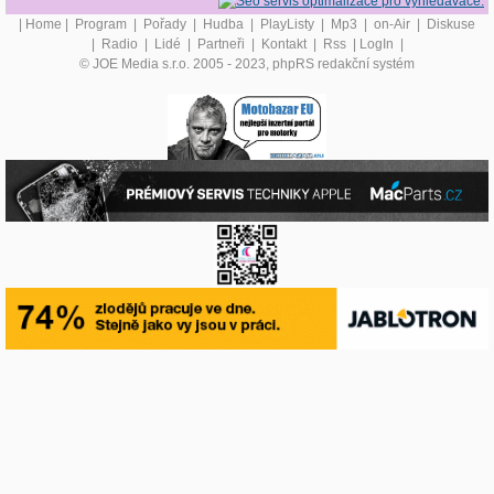
|
Home
|
Program
|
Pořady
|
Hudba
|
PlayListy
|
Mp3
|
on-Air
|
Diskuse
|
Radio
|
Lidé
|
Partneři
|
Kontakt
|
Rss
|
LogIn
|
© JOE Media s.r.o. 2005 - 2023, phpRS redakční systém