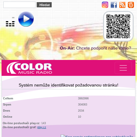
On-Air:
Chcete podpořit naše rádio?
Systém nemůže identifikovat požadovanou stránku!
Celkem
3992996
Srpen
304083
Dnes
2034
Online
10
On-line posluchači play.cz:
143
On-line posluchači graf:
play.cz