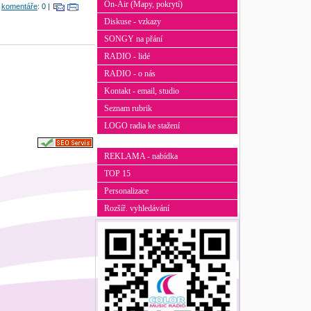
On-Air (Mapy, pokrytí)
|
komentáře
: 0 |
Diskuse - vzkazy
SONGY na přání
RADIO - lidé
RADIO - o nás
Kontakt - email, studio
Seznam rubrik
LOGO radia ke stažení
REKLAMA - nabídka
TOP 15
Personalizace
Rozšíř. vyhledávání