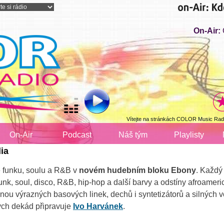
On-Air:
Vítejte na stránkách COLOR Music Radi
On-Air
Podcast
Náš tým
Playlisty
ia
e funku, soulu a R&B v
novém hudebním bloku Ebony
. Každý
unk, soul, disco, R&B, hip-hop a další barvy a odstíny afroamer
lnou výrazných basových linek, dechů i syntetizátorů a silných 
ých dekád připravuje
Ivo Harvánek
.