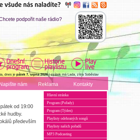
Chcete podpořit naše rádio?
a, dnes je
pátek 7. srpna 2026
| svátek má Lada, zítra Soběslav
Napište nám
Reklama
Kontakty
Hlavní stránka
Program (Pořady)
 pátek od 19:00
Program (Týden)
ické hudby.
Playlisty odehraných songů
vokálů především
Playlisty našich pořadů
MP3 Podcasting