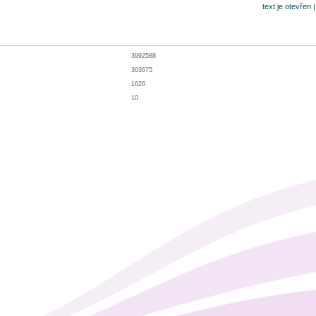
text je otevřen 
3992588
303675
1626
10