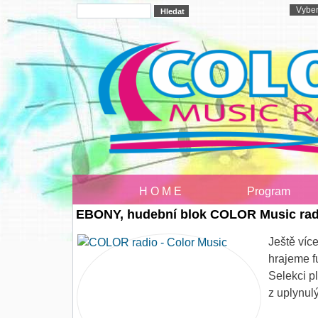
H O M E
Program
EBONY, hudební blok COLOR Music rad
Ještě víc
hrajeme f
Selekci p
z uplynul