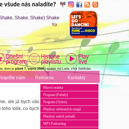
hake, Shake, Shake) Shake
Yo
a, dnes je
pátek 7. srpna 2026
| svátek má Lada, zítra Soběslav
Napište nám
Reklama
Kontakty
Hlavní stránka
Program (Pořady)
me, ale já bych vás
Program (Týden)
 toho tolik, co bych
Playlisty odehraných songů
Playlisty našich pořadů
MP3 Podcasting