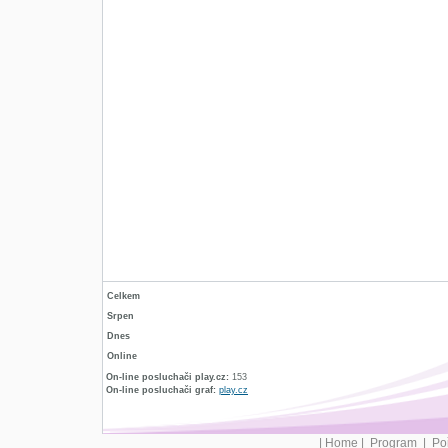
Celkem
Srpen
Dnes
Online
On-line posluchači play.cz:
153
On-line posluchači graf:
play.cz
|
Home
|
Program
|
Po