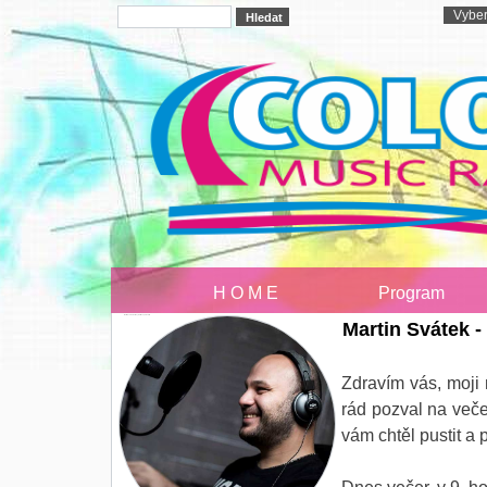
H O M E
Program
Martin Svátek - Holiday Edition opět onAIR
Martin Svátek -
Zdravím vás, moji 
rád pozval na več
vám chtěl pustit a 