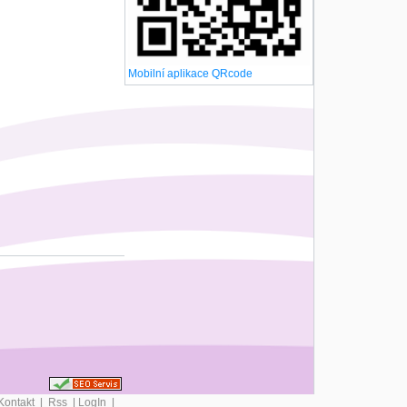
Mobilní aplikace QRcode
Kontakt
|
Rss
|
LogIn
|