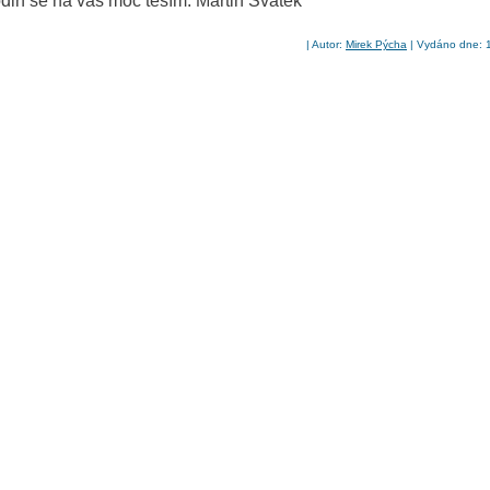
odin se na vás moc těším. Martin Svátek
| Autor:
Mirek Pýcha
| Vydáno dne: 1