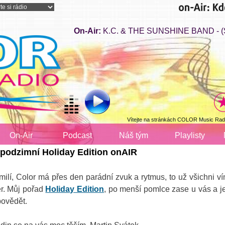
On-Air:
K.C. & THE SUNSHINE BAND - (S
Vítejte na stránkách COLOR Music Radi
On-Air
Podcast
Náš tým
Playlisty
 podzimní Holiday Edition onAIR
milí, Color má přes den parádní zvuk a rytmus, to už všichni ví
er. Můj pořad
Holiday Edition
, po menší pomlce zase u vás a je
povědět.