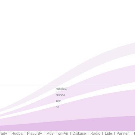
3991864
302951
902
10
řady
|
Hudba
|
PlayListy
|
Mp3
|
on-Air
|
Diskuse
|
Radio
|
Lidé
|
Partneři
|