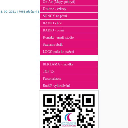
On-Air (Mapy, pokrytí)
Diskuse - vzkazy
3. 09. 2021 | 7063 přečtení |
SONGY na přání
RADIO - lidé
RADIO - o nás
Kontakt - email, studio
Seznam rubrik
LOGO radia ke stažení
REKLAMA - nabídka
TOP 15
Personalizace
Rozšíř. vyhledávání