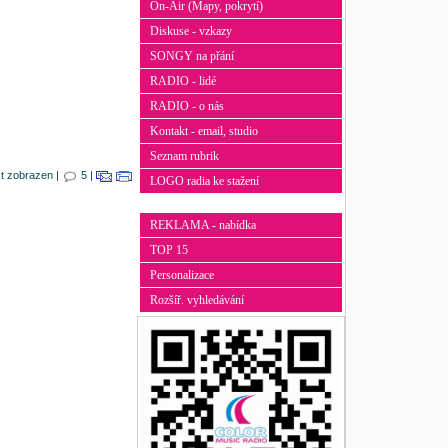
On-Air (Mapy, pokrytí)
Diskuse - vzkazy
SONGY na přání
RADIO - lidé
RADIO - o nás
Kontakt - email, studio
Seznam rubrik
xt zobrazen |
5 |
LOGO radia ke stažení
REKLAMA - nabídka
TOP 15
Personalizace
Rozšíř. vyhledávání