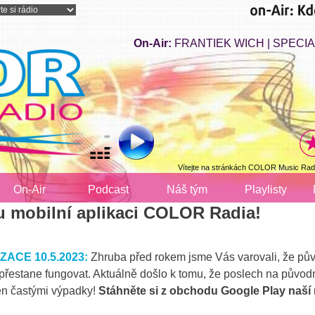
On-Air:
FRANTIEK WICH | SPECIAL
Vítejte na stránkách COLOR Music Radi
On-Air
Podcast
Náš tým
Playlisty
u mobilní aplikaci COLOR Radia!
ACE 10.5.2023:
Zhruba před rokem jsme Vás varovali, že pův
přestane fungovat. Aktuálně došlo k tomu, že poslech na původní
n častými výpadky!
Stáhněte si z obchodu Google Play naší