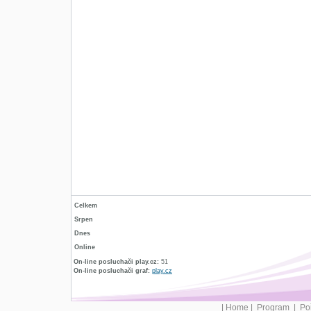
Celkem
Srpen
Dnes
Online
On-line posluchači play.cz:
51
On-line posluchači graf:
play.cz
|
Home
|
Program
|
Po