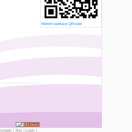
Mobilní aplikace QRcode
Kontakt
|
Rss
|
LogIn
|