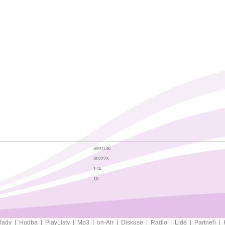
3991136
302223
174
10
řady
|
Hudba
|
PlayListy
|
Mp3
|
on-Air
|
Diskuse
|
Radio
|
Lidé
|
Partneři
|