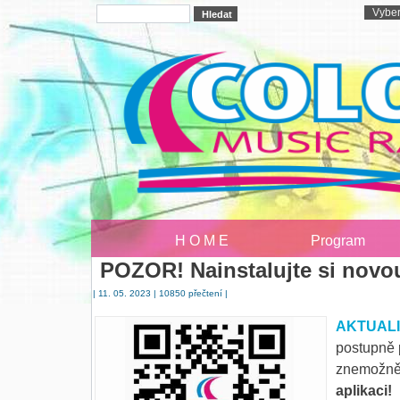
H O M E
Program
POZOR! Nainstalujte si novo
| 11. 05. 2023 | 10850 přečtení |
AKTUALIZ
postupně 
znemožně
aplikaci!