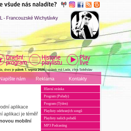
 - Francouzské Wichytávky
a, dnes je
pátek 7. srpna 2026
| svátek má Lada, zítra Soběslav
Napište nám
Reklama
Kontakty
Hlavní stránka
Program (Pořady)
Program (Týden)
odní aplikace
Playlisty odehraných songů
 aplikaci je téměř
Playlisty našich pořadů
 novou mobilní
MP3 Podcasting