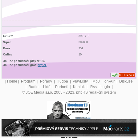
Celkem
3991713
Srpen
302800
Dnes
751
Online
10
On-line posluchači play.cz:
84
On-line posluchači graf:
play.cz
|
Home
|
Program
|
Pořady
|
Hudba
|
PlayListy
|
Mp3
|
on-Air
|
Diskuse
|
Radio
|
Lidé
|
Partneři
|
Kontakt
|
Rss
|
LogIn
|
© JOE Media s.r.o. 2005 - 2023, phpRS redakční systém