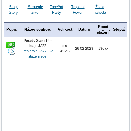
Singl
Strategie
Taneční
Tropical
Život
Story
život
Párty
Fever
náhoda
Počet
Popis
Název souboru
Velikost
Datum
Stopáž
stažení
Pořady Starej Pes
hraje JAZZ
cca.
26.02.2023
1367x
Pes hraje JAZZ - ke
45MB
stažení zde!