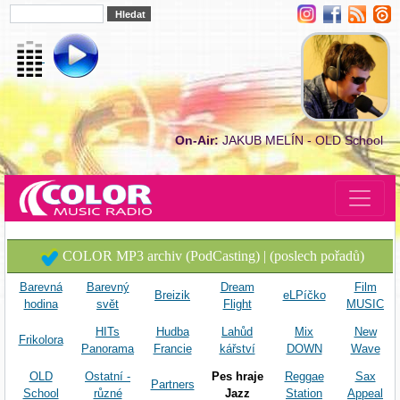
On-Air:
JAKUB MELÍN - OLD School
COLOR MP3 archiv (PodCasting) | (poslech pořadů)
Barevná
Barevný
Dream
Film
Breizik
eLPíčko
hodina
svět
Flight
MUSIC
HITs
Hudba
Lahůd
Mix
New
Frikolora
Panorama
Francie
kářství
DOWN
Wave
OLD
Ostatní -
Pes hraje
Reggae
Sax
Partners
School
různé
Jazz
Station
Appeal