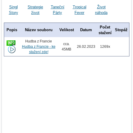
Singl
Strategie
Taneční
Tropical
Život
Story
život
Párty
Fever
náhoda
Počet
Popis
Název souboru
Velikost
Datum
Stopáž
stažení
Hudba z Francie
cca.
Hudba z Francie - ke
26.02.2023
1269x
45MB
stažení zde!