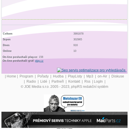
Celkem
3991878
Srpen
302965
Dnes
916
Online
10
On-line posluchači play.cz:
158
On-line posluchači graf:
play.cz
|
Home
|
Program
|
Pořady
|
Hudba
|
PlayListy
|
Mp3
|
on-Air
|
Diskuse
|
Radio
|
Lidé
|
Partneři
|
Kontakt
|
Rss
|
LogIn
|
© JOE Media s.r.o. 2005 - 2023, phpRS redakční systém