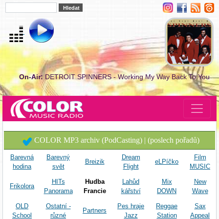
On-Air:
DETROIT SPINNERS - Working My Way Back To You
COLOR MP3 archiv (PodCasting) | (poslech pořadů)
Barevná
Barevný
Dream
Film
Breizik
eLPíčko
hodina
svět
Flight
MUSIC
HITs
Hudba
Lahůd
Mix
New
Frikolora
Panorama
Francie
kářství
DOWN
Wave
OLD
Ostatní -
Pes hraje
Reggae
Sax
Partners
School
různé
Jazz
Station
Appeal