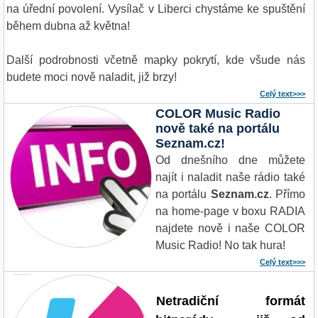
na úřední povolení. Vysílač v Liberci chystáme ke spuštění
během dubna až května!
Další podrobnosti včetně mapky pokrytí, kde všude nás
budete moci nově naladit, již brzy!
Celý text>>>
COLOR Music Radio
nově také na portálu
Seznam.cz!
Od dnešního dne můžete
najít i naladit naše rádio také
na portálu
Seznam.cz
. Přímo
na home-page v boxu RADIA
najdete nově i naše COLOR
Music Radio! No tak hura!
Celý text>>>
Netradiční formát hitparády - již od listopadu!
Netradiční formát