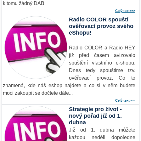
k tomu žádný DAB!
Celý text>>>
Radio COLOR spouští
ověřovací provoz svého
eShopu!
Radio COLOR a Radio HEY
již před časem avizovalo
spuštění vlastního e-shopu.
Dnes tedy spouštíme tzv.
ověřovací provoz. Co to
znamená, kde náš eshop najdete a co si v něm budete
moci zakoupit se dočtete dále...
Celý text>>>
Strategie pro život -
nový pořad již od 1.
dubna
Již od 1. dubna můžete
každou neděli dopoledne