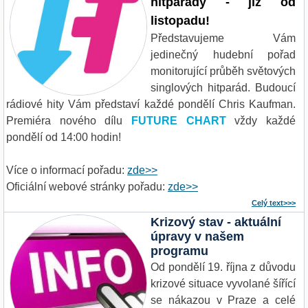
hitparády - již od
listopadu!
Představujeme Vám
jedinečný hudební pořad
monitorující průběh světových
singlových hitparád. Budoucí
rádiové hity Vám představí každé pondělí Chris Kaufman.
Premiéra nového dílu
FUTURE CHART
vždy každé
pondělí od 14:00 hodin!
Více o informací pořadu:
zde>>
Oficiální webové stránky pořadu:
zde>>
Celý text>>>
Krizový stav - aktuální
úpravy v našem
programu
Od pondělí 19. října z důvodu
krizové situace vyvolané šířící
se nákazou v Praze a celé