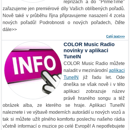
reprízách a do "PrimeTime"
zařazujeme jen premiérové díly Vašich oblíbených pořadů.
Nově také v průběhu října připravujeme nasazení 4 zcela
nových pořadů! Podrobnosti o nových pořadech, čtěte
dále>>
Celý text>>>
COLOR Music Radio
novinky v aplikaci
TuneIN
COLOR Music Radio můžete
naladit v mezinárodní
aplikaci
TuneIN
již řadu let. Ode
dneška se však nově i v této
aplikaci zobrazuje název
právě hraného songu a též
obrázek alba, ze kterého se hraje. Aplikaci TuneIN
naleznete i ve výbavě moderních autorádií u nových vozů a
tak si můžete užít plného komfortu poslechu našeho rádia
včetně informací o muzice po celé Evropě! A nepotřebujete