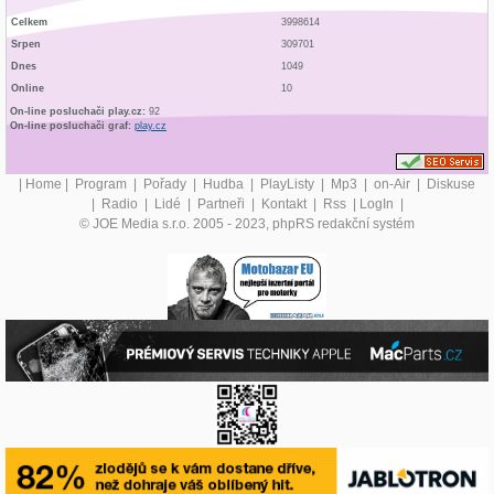
Celkem
3998614
Srpen
309701
Dnes
1049
Online
10
On-line posluchači play.cz:
92
On-line posluchači graf:
play.cz
|
Home
|
Program
|
Pořady
|
Hudba
|
PlayListy
|
Mp3
|
on-Air
|
Diskuse
|
Radio
|
Lidé
|
Partneři
|
Kontakt
|
Rss
|
LogIn
|
© JOE Media s.r.o. 2005 - 2023, phpRS redakční systém