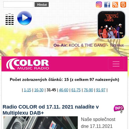
On-Air:
KOOL & THE GANG - Too Hot
Počet zobrazených článků: 15 (z celkem 97 nalezených)
|
1-15
|
16-30
|
31-45
|
46-60
|
61-75
|
76-90
|
91-97
|
Radio COLOR od 17.11. 2021 naladíte v
Multiplexu DAB+
Naše společnost
dne 17.11.2021