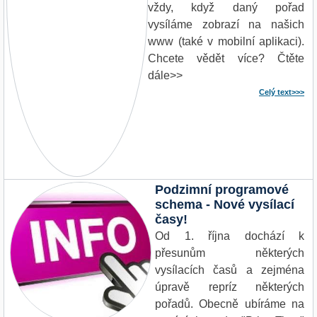
vždy, když daný pořad
vysíláme zobrazí na našich
www (také v mobilní aplikaci).
Chcete vědět více? Čtěte
dále>>
Celý text>>>
Podzimní programové
schema - Nové vysílací
časy!
Od 1. října dochází k
přesunům některých
vysílacích časů a zejména
úpravě repríz některých
pořadů. Obecně ubíráme na