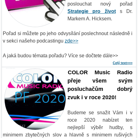
poslouchat nový pořad
Strategie pro život
s Dr.
Markem A. Hicksem.
Pořad si můžete po jeho odvysílání poslechnout následně i
v sekci našeho podcastingu
zde>>
A jaká budou témata pořadu? Více se dočtete dále>>
Celý text>>>
Pohodové vánoce a šťastný nový rok 2020
COLOR Music Radio
přeje všem svým
posluchačům dobrý
zvuk i v roce 2020!
Budeme se snažit Vám i v
roce 2020 nabízet ten
nejlepší výběr hudby, s
minimem zbytečných slov a hlavně s minimem rušivých