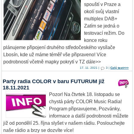
spouští v Praze a
okolí svůj vlastní
multiplex DAB+
Zatím se jedná o
testovací režim. Do
konce roku
plánujeme připojení druhého středočeského vysílače
Lbosín, kde už máme téměř vše připraveno! Více
podrobností včetně mapky pokrytí v TZ dále>>
17. 11. 2021 |
3 |
Celý text>>>
Party radia COLOR v baru FUTURUM již
18.11.2021
Pozor! Na čtvrtek 18. listopadu se
chystá párty COLOR Music Radia!
Program připravujeme, Pozvánky,
informace a další podrobnosti můžete
již od pondělí 25. října slyšet v našem rádiu. Poslouchejte
naše rádio a brzy se dozvíte více!