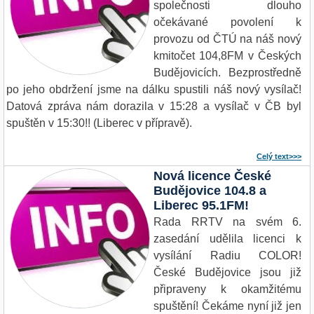
společnosti dlouho
očekávané povolení k
provozu od ČTÚ na náš nový
kmitočet 104,8FM v Českých
Budějovicích. Bezprostředně
po jeho obdržení jsme na dálku spustili náš nový vysílač!
Datová zpráva nám dorazila v 15:28 a vysílač v ČB byl
spuštěn v 15:30!! (Liberec v přípravě).
Celý text>>>
Nová licence České
Budějovice 104.8 a
Liberec 95.1FM!
Rada RRTV na svém 6.
zasedání udělila licenci k
vysílání Radiu COLOR!
České Budějovice jsou již
připraveny k okamžitému
spuštění! Čekáme nyní již jen