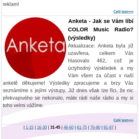
reklam!
Celý text>>>
Anketa - jak se Vam libi COLOR Music Radio? - vysledky
Anketa - Jak se Vám líbí
COLOR Music Radio?
(výsledky)
Aktualizace: Anketa byla již
uzavřena, celkem Vás
hlasovalo 462, což je
úctyhodný výskledek a my
Vám všem za účast v naší
anketě děkujeme! Výsledky zpracujeme a brzy Vás
seznámíme s jejími výstupy. Již dnes však lze říci, že nic
překvapivého se nekonalo, máte rádi naše rádio a my si
toho velmi vážíme.
Celý text>>>
|
1-15
|
16-30
|
31-45
|
46-60
|
61-75
|
76-90
|
91-97
|