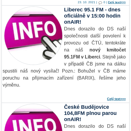
23. 10. 2021 |
0 |
Celý text>>>
Liberec 95.1 FM - dnes
oficiálně v 15:00 hodin
onAIR!
Dnes dorazilo do DS naší
společnosti další povolení k
provozu od ČTÚ, tentokráte
na náš
nový kmitočet
95.1FM v Liberci
. Stejně jako
v případě ČB jsme na dálku
spustili náš nový vysílač! Pozn.: Bohužel v ČB máme
poruchu na přijimacím zařízení (BARIX), řešíme jeho
výměnu.
Celý text>>>
České Budějovice
104,8FM plnou parou
onAIR!
Dnes dorazilo do DS naší