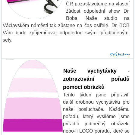
ČR pozastavujeme na vlastní
žádost odpolední show Dr.
Boba. Naše studio na
Václavském náměstí tak zůstane na čas osiřelé. Dr. BOB
Vám bude zpříjemňovat odpoledne svými předtočenými
sety.
Celý text>>>
Novinky a vychytávky na Radiu COLOR
Naše vychytávky -
zobrazování pořadů
pomocí obrázků
Tento týden jsme připravili
další drobnou vychytávku pro
naše posluchače. Každému
pořadu, který vysíláme jsme
přiřadili jedinečný obrázek,
nebo-li LOGO pořadu, které se